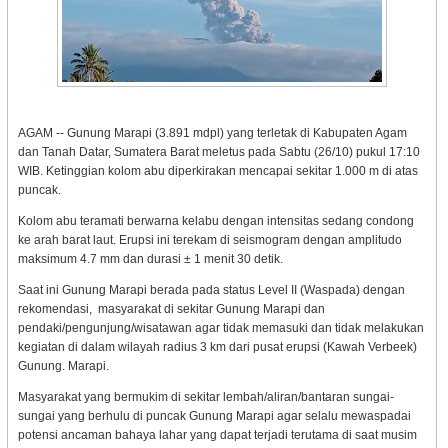
AGAM -- Gunung Marapi (3.891 mdpl) yang terletak di Kabupaten Agam
dan Tanah Datar, Sumatera Barat meletus pada Sabtu (26/10) pukul 17:10
WIB. Ketinggian kolom abu diperkirakan mencapai sekitar 1.000 m di atas
puncak.
Kolom abu teramati berwarna kelabu dengan intensitas sedang condong
ke arah barat laut. Erupsi ini terekam di seismogram dengan amplitudo
maksimum 4.7 mm dan durasi ± 1 menit 30 detik.
Saat ini Gunung Marapi berada pada status Level II (Waspada) dengan
rekomendasi, masyarakat di sekitar Gunung Marapi dan
pendaki/pengunjung/wisatawan agar tidak memasuki dan tidak melakukan
kegiatan di dalam wilayah radius 3 km dari pusat erupsi (Kawah Verbeek)
Gunung. Marapi.
Masyarakat yang bermukim di sekitar lembah/aliran/bantaran sungai-
sungai yang berhulu di puncak Gunung Marapi agar selalu mewaspadai
potensi ancaman bahaya lahar yang dapat terjadi terutama di saat musim