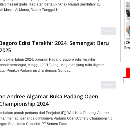
tan massal gratis. Kegiatan bertajuk "Anak Nagari Berkhitan" itu
 di Masjid Al Manar, Dadok Tunggul Hi…
Baca »
Bagoro Edisi Terakhir 2024, Semangat Baru
ke Kediaman
JCH Kloter Pertama
Pemprov Sumbar akan
Em
amil,
Embarkasi Padang
Tata Kembali Flyover
Su
2025
 Mahyeldi
Terbang ke Tanah
Duku
2.
il Syahid
Suci
Jun
gakhiri tahun 2024, program Padang Bagoro edisi terakhir
enuh semangat, Minggu (29/12) pagi. Kegiatan yang rutin digelar
ota (Pemko) Padang ini diisi dengan Sunday…
Baca »
n Andree Algamar Buka Padang Open
 Championship 2024
bakan panah pertama dari Penjabat (Pj) Wali Kota Padang, Andree
mar menjadi penanda dimulainya Padang Open Archery Championship
angan Sepakbola Cubadak PT Semen Pada…