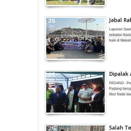
Jabal R
25
Dec
Laporan Sawi
2024
sekadar ibada
baik di Mek
Dipalak 
25
Dec
PADANG - Pen
2024
Padang beru
libur Natal d
Salah Te
25