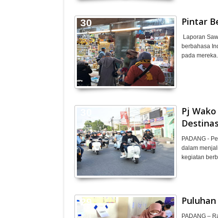
Pintar B
30
Dec
Laporan Sawi
2024
berbahasa In
pada mereka."
Pj Wako
30
Destinas
Dec
2024
PADANG - Pen
dalam menjal
Harapan kepada
Menyela
kegiatan ber
Kepala BGN yang Baru
Negeri In
Narkoba
Puluhan
29
Dec
PADANG – Ran
2024