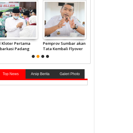
barkasi Haji
Akan Siapkan
Presiden akan
mbar Berangkatkan
Ranperda, Gubernur
Anugerahkan Gelar
840 Jemaah Mulai 4
Mahyeldi Sebut Kata
Pahlawan kepada 4
i
Kunci Soal Gambir
Tokoh, tak Ada dari
Sumbar
Top News
Arsip Berita
Galeri Photo