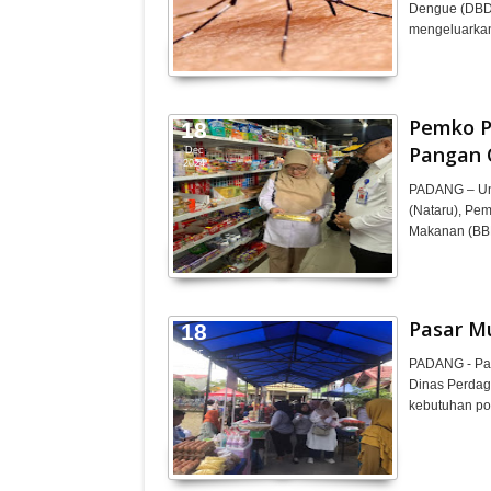
Dengue (DBD)
mengeluarkan
Pemko P
18
Pangan 
Dec
2024
PADANG – Unt
(Nataru), Pe
Makanan (BB
Pasar M
18
Dec
PADANG - Pas
2024
Dinas Perdag
kebutuhan po