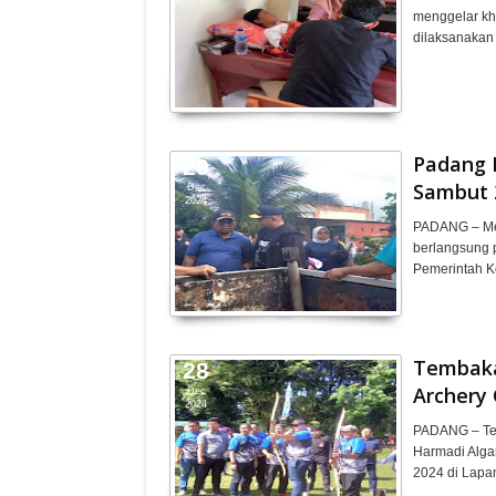
menggelar khi
dilaksanakan
Padang 
Inflasi Sumbar Turun
Takziah 
29
Ridwan K
Sambut 
Dec
Gubernur
2024
Doakan Er
PADANG – Men
berlangsung p
Pemerintah K
Tembaka
28
Archery
Dec
2024
PADANG – Tem
Harmadi Alga
2024 di Lap