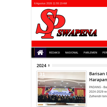
6 Agustus 2026
11:55:21 AM
REDAKSI
NASIONAL
PARLEMEN
PE
2024
Barisan 
31
Harapan
Dec
2024
PADANG - Bar
2024-2029 res
Zulhendri Is