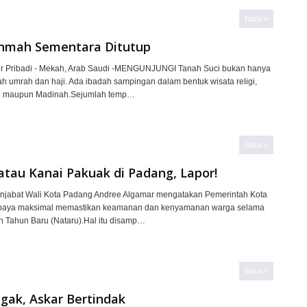
Baca »
ahmah Sementara Ditutup
r Pribadi - Mekah, Arab Saudi -MENGUNJUNGI Tanah Suci bukan hanya
h umrah dan haji. Ada ibadah sampingan dalam bentuk wisata religi,
ah maupun Madinah.Sejumlah temp…
Baca »
atau Kanai Pakuak di Padang, Lapor!
jabat Wali Kota Padang Andree Algamar mengatakan Pemerintah Kota
paya maksimal memastikan keamanan dan kenyamanan warga selama
an Tahun Baru (Nataru).Hal itu disamp…
Baca »
gak, Askar Bertindak