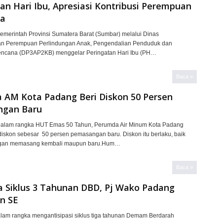
an Hari Ibu, Apresiasi Kontribusi Perempuan
ia
merintah Provinsi Sumatera Barat (Sumbar) melalui Dinas
n Perempuan Perlindungan Anak, Pengendalian Penduduk dan
encana (DP3AP2KB) menggelar Peringatan Hari Ibu (PH…
Baca »
 AM Kota Padang Beri Diskon 50 Persen
gan Baru
alam rangka HUT Emas 50 Tahun, Perumda Air Minum Kota Padang
iskon sebesar 50 persen pemasangan baru. Diskon itu berlaku, baik
ggan memasang kembali maupun baru.Hum…
Baca »
 Siklus 3 Tahunan DBD, Pj Wako Padang
n SE
am rangka mengantisipasi siklus tiga tahunan Demam Berdarah