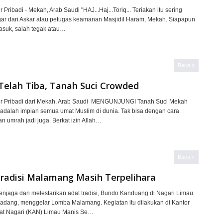
Pribadi - Mekah, Arab Saudi "HAJ...Haj...Toriq... Teriakan itu sering
ngar dari Askar atau petugas keamanan Masjidil Haram, Mekah. Siapapun
asuk, salah tegak atau…
Baca »
Telah Tiba, Tanah Suci Crowded
r Pribadi dari Mekah, Arab Saudi MENGUNJUNGI Tanah Suci Mekah
adalah impian semua umat Muslim di dunia. Tak bisa dengan cara
an umrah jadi juga. Berkat izin Allah…
Baca »
 Tradisi Malamang Masih Terpelihara
jaga dan melestarikan adat tradisi, Bundo Kanduang di Nagari Limau
Padang, menggelar Lomba Malamang. Kegiatan itu dilakukan di Kantor
at Nagari (KAN) Limau Manis Se…