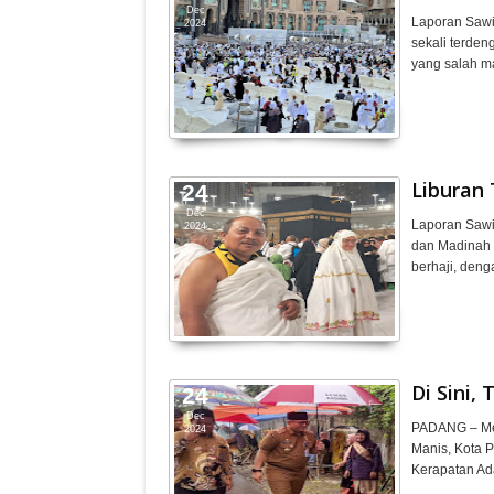
Dec
Laporan Sawir 
2024
sekali terde
yang salah m
Liburan 
24
Dec
Laporan Sawi
2024
dan Madinah 
berhaji, deng
Di Sini,
24
Dec
PADANG – Men
2024
Manis, Kota 
Kerapatan Ad