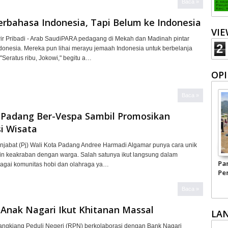
Baca »
erbahasa Indonesia, Tapi Belum ke Indonesia
VI
r Pribadi - Arab SaudiPARA pedagang di Mekah dan Madinah pintar
2
donesia. Mereka pun lihai merayu jemaah Indonesia untuk berbelanja
Seratus ribu, Jokowi," begitu a…
OPI
Baca »
 Padang Ber-Vespa Sambil Promosikan
i Wisata
jabat (Pj) Wali Kota Padang Andree Harmadi Algamar punya cara unik
in keakraban dengan warga. Salah satunya ikut langsung dalam
matkan
Pariwisata Sumbar
Kepercayaan Publik
Ja
bagai komunitas hobi dan olahraga ya…
i dari
Perlu Satu Visi
terhadap Polri
Mo
Pemerintah -
Per
Baca »
Masyarakat
 Anak Nagari Ikut Khitanan Massal
LA
gkiang Peduli Negeri (RPN) berkolaborasi dengan Bank Nagari