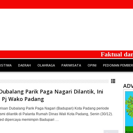
Faktual dan Berintegrita
RISTIWA
DAERAH
OLAHRAGA
PARIWISATA
OPINI
PEDOMAN PEMBERI
ADV
Dubalang Parik Paga Nagari Dilantik, Ini
 Pj Wako Padang
isan Dubalang Parik Paga Nagari (Badupari) Kota Padang periode
mi dilantik di Palanta Rumah Dinas Wali Kota Padang, Senin (30/12).
med dipercaya memimpin Badupari …