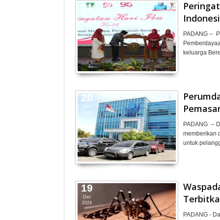
Peringat
21
Indones
Dec
2024
PADANG -- Pe
Pemberdayaa
keluarga Ber
Perumda
20
Pemasan
Dec
2024
PADANG -- D
memberikan d
untuk pelan
Waspada
19
Terbitka
Dec
2024
PADANG - Dal