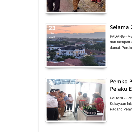
Selama 
23
Dec
PADANG - Mesk
2024
dan menjadi 
damai. Perek
Pemko P
21
Pelaku 
Dec
2024
PADANG - Pem
Kekayaan Inte
Padang.Penye