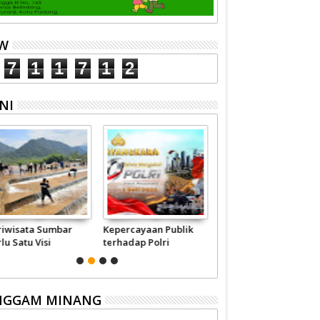
EW
7
1
1
7
1
2
NI
ngan-jangan Ini
BBM Nonsubsidi Naik,
Wahai Pejabat,
dus 'Pembunuhan'
Kemiskinan pun Naik
Berhentilah
talite
Memperkaya Diri
Sendiri
NGGAM MINANG