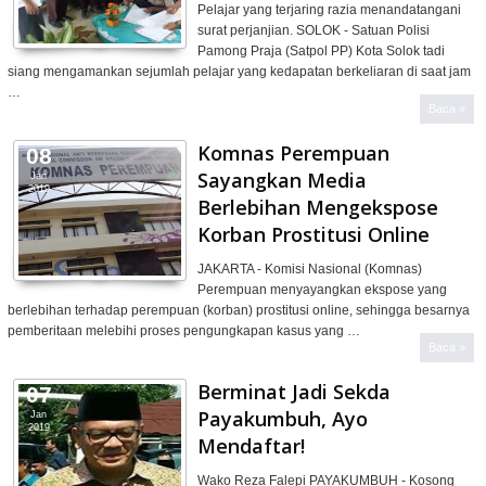
Pelajar yang terjaring razia menandatangani
surat perjanjian. SOLOK - Satuan Polisi
Pamong Praja (Satpol PP) Kota Solok tadi
siang mengamankan sejumlah pelajar yang kedapatan berkeliaran di saat jam
…
Baca »
Komnas Perempuan
08
Sayangkan Media
Jan
2019
Berlebihan Mengekspose
Korban Prostitusi Online
JAKARTA - Komisi Nasional (Komnas)
Perempuan menyayangkan ekspose yang
berlebihan terhadap perempuan (korban) prostitusi online, sehingga besarnya
pemberitaan melebihi proses pengungkapan kasus yang …
Baca »
Berminat Jadi Sekda
07
Payakumbuh, Ayo
Jan
2019
Mendaftar!
Wako Reza Falepi PAYAKUMBUH - Kosong