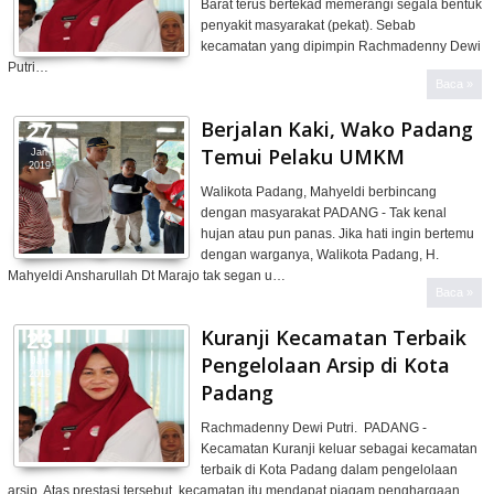
Barat terus bertekad memerangi segala bentuk
penyakit masyarakat (pekat). Sebab
kecamatan yang dipimpin Rachmadenny Dewi
Putri…
Baca »
Berjalan Kaki, Wako Padang
27
Temui Pelaku UMKM
Jan
2019
Walikota Padang, Mahyeldi berbincang
dengan masyarakat PADANG - Tak kenal
hujan atau pun panas. Jika hati ingin bertemu
dengan warganya, Walikota Padang, H.
Mahyeldi Ansharullah Dt Marajo tak segan u…
Baca »
Kuranji Kecamatan Terbaik
23
Pengelolaan Arsip di Kota
Jan
2019
Padang
Rachmadenny Dewi Putri. PADANG -
Kecamatan Kuranji keluar sebagai kecamatan
terbaik di Kota Padang dalam pengelolaan
arsip. Atas prestasi tersebut, kecamatan itu mendapat piagam penghargaan