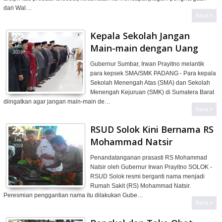
dari Wal…
Baca »
Kepala Sekolah Jangan
22
Main-main dengan Uang
Jan
2019
Gubernur Sumbar, Irwan Prayitno melantik
para kepsek SMA/SMK PADANG - Para kepala
Sekolah Menengah Atas (SMA) dan Sekolah
Menengah Kejuruan (SMK) di Sumatera Barat
diingatkan agar jangan main-main de…
Baca »
RSUD Solok Kini Bernama RS
22
Mohammad Natsir
Jan
2019
Penandatanganan prasasti RS Mohammad
Natsir oleh Gubernur Irwan Prayitno SOLOK -
RSUD Solok resmi berganti nama menjadi
Rumah Sakit (RS) Mohammad Natsir.
Peresmian penggantian nama itu dilakukan Gube…
Baca »