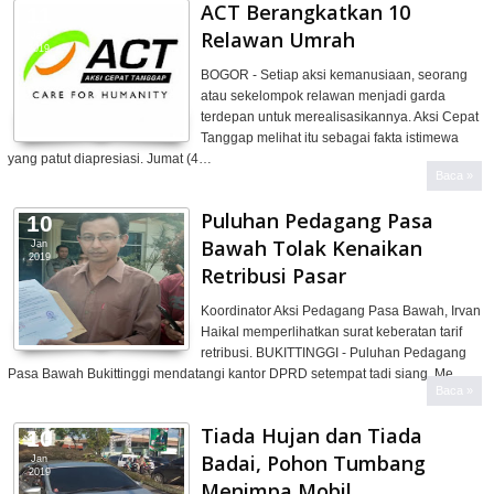
ACT Berangkatkan 10
11
Relawan Umrah
Jan
2019
BOGOR - Setiap aksi kemanusiaan, seorang
atau sekelompok relawan menjadi garda
terdepan untuk merealisasikannya. Aksi Cepat
Tanggap melihat itu sebagai fakta istimewa
yang patut diapresiasi. Jumat (4…
Baca »
Puluhan Pedagang Pasa
10
Bawah Tolak Kenaikan
Jan
2019
Retribusi Pasar
Koordinator Aksi Pedagang Pasa Bawah, Irvan
Haikal memperlihatkan surat keberatan tarif
retribusi. BUKITTINGGI - Puluhan Pedagang
Pasa Bawah Bukittinggi mendatangi kantor DPRD setempat tadi siang. Me…
Baca »
Tiada Hujan dan Tiada
10
Badai, Pohon Tumbang
Jan
2019
Menimpa Mobil