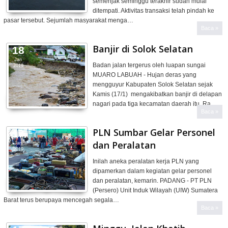
semenjak seminggu terakhir sudah mulai
ditempati. Aktivitas transaksi telah pindah ke
pasar tersebut. Sejumlah masyarakat menga…
Baca »
Banjir di Solok Selatan
18
Jan
Badan jalan tergerus oleh luapan sungai
2019
MUARO LABUAH - Hujan deras yang
mengguyur Kabupaten Solok Selatan sejak
Kamis (17/1) mengakibatkan banjir di delapan
nagari pada tiga kecamatan daerah itu. Ra…
Baca »
PLN Sumbar Gelar Personel
17
dan Peralatan
Jan
2019
Inilah aneka peralatan kerja PLN yang
dipamerkan dalam kegiatan gelar personel
dan peralatan, kemarin. PADANG - PT PLN
(Persero) Unit Induk Wilayah (UIW) Sumatera
Barat terus berupaya mencegah segala…
Baca »