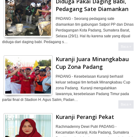
Diduga Pakai Daging Babi,
29
Pedagang Sate Diamankan
Jan
2019
PADANG - Seorang pedagang sate
d‎iamankan tim gabungan Satpol PP dan Dinas
Perdagangan Kota Padang, Sumatera Barat,
Selasa (29/1). Hal itu karena sate yang dijual
diduga dari daging babi. Pedagang s…
Baca »
Kuranji Juara Minangkabau
27
Cup Zona Padang
Jan
2019
PADANG - Kesebelasan Kuranji berhasil
keluar sebagai tim terbaik Minangkabau Cup
zona Padang. Kuranji mengalahkan
lawannya, kesebelasan Padang Timur pada
partai final di Stadion H. Agus Salim, Padan…
Baca »
Kuranji Perangi Pekat
27
Jan
Rachmadenny Dewi Putri PADANG -
2019
Kecamatan Kuranji, Kota Padang, Sumatera