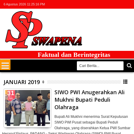
6 Agustus 2026
11:25:17 PM
Faktual dan Berintegritas
JANUARI 2019
SIWO PWI Anugerahkan Ali
31
Mukhni Bupati Peduli
Jan
2019
Olahraga
Bupati Ali Mukhni menerima Surat Keputusan
SIWO PWI Pusat sebagai Bupati Peduli
Olahraga, yang diserahkan Ketua PWI Sumbar
Heranof Firdaus. PADANG - Seksi Wartawan Olahraga (SIWO) PWI Pusat