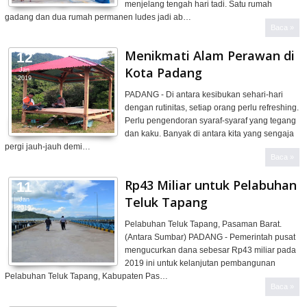
menjelang tengah hari tadi. Satu rumah
gadang dan dua rumah permanen ludes jadi ab…
Baca »
Menikmati Alam Perawan di
12
Kota Padang
Jan
2019
PADANG - Di antara kesibukan sehari-hari
dengan rutinitas, setiap orang perlu refreshing.
Perlu pengendoran syaraf-syaraf yang tegang
dan kaku. Banyak di antara kita yang sengaja
pergi jauh-jauh demi…
Baca »
Rp43 Miliar untuk Pelabuhan
11
Teluk Tapang
Jan
2019
Pelabuhan Teluk Tapang, Pasaman Barat.
(Antara Sumbar) PADANG - Pemerintah pusat
mengucurkan dana sebesar Rp43 miliar pada
2019 ini untuk kelanjutan pembangunan
Pelabuhan Teluk Tapang, Kabupaten Pas…
Baca »