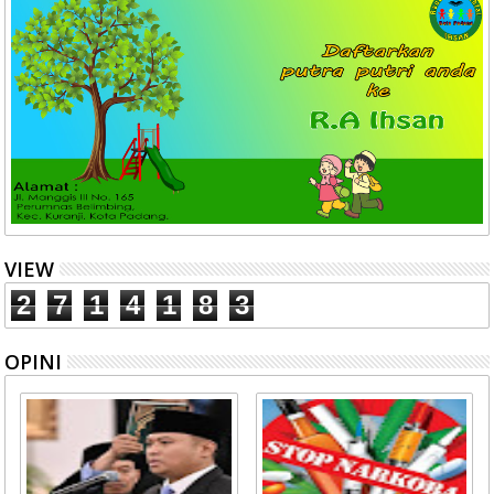
VIEW
2
7
1
4
1
8
3
OPINI