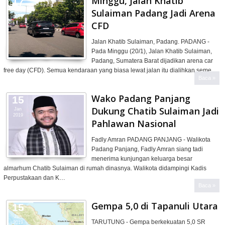
Minggu, Jalan Khatib
17
Sulaiman Padang Jadi Arena
Jan
2019
CFD
Jalan Khatib Sulaiman, Padang. PADANG -
Pada Minggu (20/1), Jalan Khatib Sulaiman,
Padang, Sumatera Barat dijadikan arena car
free day (CFD). Semua kendaraan yang biasa lewat jalan itu dialihkan seme…
Baca »
Wako Padang Panjang
15
Dukung Chatib Sulaiman Jadi
Jan
2019
Pahlawan Nasional
Fadly Amran PADANG PANJANG - Walikota
Padang Panjang, Fadly Amran siang tadi
menerima kunjungan keluarga besar
almarhum Chatib Sulaiman di rumah dinasnya. Walikota didampingi Kadis
Perpustakaan dan K…
Baca »
Gempa 5,0 di Tapanuli Utara
15
Jan
TARUTUNG - Gempa berkekuatan 5,0 SR
2019