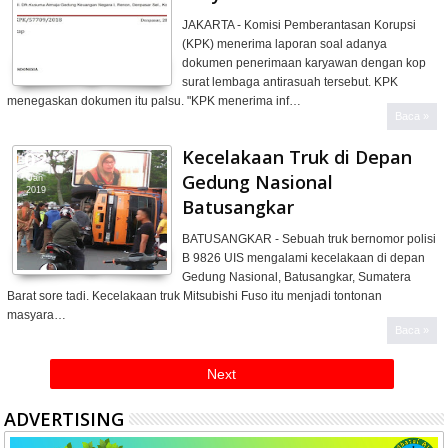
2019
JAKARTA - Komisi Pemberantasan Korupsi
(KPK) menerima laporan soal adanya
dokumen penerimaan karyawan dengan kop
surat lembaga antirasuah tersebut. KPK
menegaskan dokumen itu palsu. "KPK menerima inf…
Baca »
Kecelakaan Truk di Depan
02
Gedung Nasional
Jan
2019
Batusangkar
BATUSANGKAR - Sebuah truk bernomor polisi
B 9826 UIS mengalami kecelakaan di depan
Gedung Nasional, Batusangkar, Sumatera
Barat sore tadi. Kecelakaan truk Mitsubishi Fuso itu menjadi tontonan
masyara…
Baca »
Next
ADVERTISING