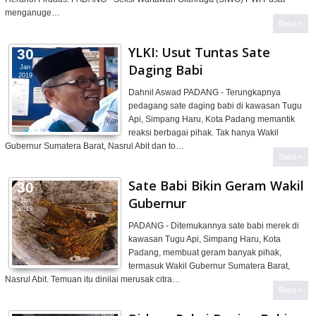
menganuge…
Baca »
YLKI: Usut Tuntas Sate
30
Daging Babi
Jan
2019
Dahnil Aswad PADANG - Terungkapnya
pedagang sate daging babi di kawasan Tugu
Api, Simpang Haru, Kota Padang memantik
reaksi berbagai pihak. Tak hanya Wakil
Gubernur Sumatera Barat, Nasrul Abit dan to…
Baca »
Sate Babi Bikin Geram Wakil
30
Gubernur
Jan
2019
PADANG - Ditemukannya sate babi merek di
kawasan Tugu Api, Simpang Haru, Kota
Padang, membuat geram banyak pihak,
termasuk Wakil Gubernur Sumatera Barat,
Nasrul Abit. Temuan itu dinilai merusak citra…
Baca »