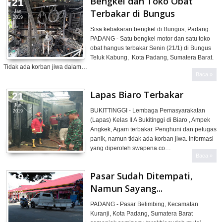
Bengkel dan Toko Obat
21
Terbakar di Bungus
Jan
2019
Sisa kebakaran bengkel di Bungus, Padang.
PADANG - Satu bengkel motor dan satu toko
obat hangus terbakar Senin (21/1) di Bungus
Teluk Kabung, Kota Padang, Sumatera Barat.
Tidak ada korban jiwa dalam…
Baca »
Lapas Biaro Terbakar
21
Jan
BUKITTINGGI - Lembaga Pemasyarakatan
2019
(Lapas) Kelas II A Bukitinggi di Biaro , Ampek
Angkek, Agam terbakar. Penghuni dan petugas
panik, namun tidak ada korban jiwa. Informasi
yang diperoleh swapena.co…
Baca »
Pasar Sudah Ditempati,
19
Namun Sayang...
Jan
2019
PADANG - Pasar Belimbing, Kecamatan
Kuranji, Kota Padang, Sumatera Barat