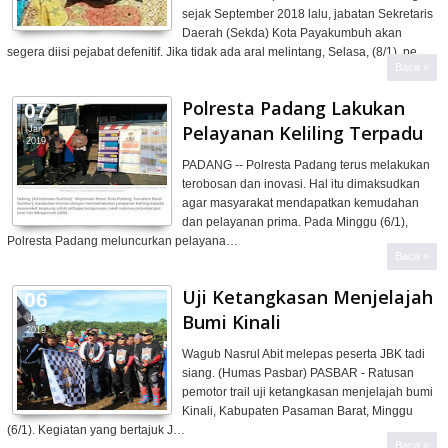
sejak September 2018 lalu, jabatan Sekretaris
Daerah (Sekda) Kota Payakumbuh akan
segera diisi pejabat defenitif. Jika tidak ada aral melintang, Selasa, (8/1), pe…
Baca »
Polresta Padang Lakukan
07
Pelayanan Keliling Terpadu
Jan
2019
PADANG -- Polresta Padang terus melakukan
terobosan dan inovasi. Hal itu dimaksudkan
agar masyarakat mendapatkan kemudahan
dan pelayanan prima. Pada Minggu (6/1),
Polresta Padang meluncurkan pelayana…
Baca »
Uji Ketangkasan Menjelajah
06
Bumi Kinali
Jan
2019
Wagub Nasrul Abit melepas peserta JBK tadi
siang. (Humas Pasbar) PASBAR - Ratusan
pemotor trail uji ketangkasan menjelajah bumi
Kinali, Kabupaten Pasaman Barat, Minggu
(6/1). Kegiatan yang bertajuk J…
Baca »