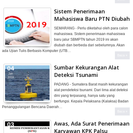
Sistem Penerimaan
04
Mahasiswa Baru PTN Diubah
Jan
2019
SEMARANG - Perlu diketahui oleh para calon
mahasiswa. Sistem penerimaan mahasiswa
baru jalur SBMPTN tahun 2019 ini akan
diubah dan berbeda dari sebelumnya. Akan
ada Ujian Tulis Berbasis Komputer (UTB…
Baca »
Sumbar Kekurangan Alat
04
Deteksi Tsunami
Jan
2019
PADANG - Sumatera Barat masih kekurangan
alat pendeteksi tsunami. Dari lima alat deteksi
dini yang terpasang, hanya satu yang
berfungsi. Kepala Pelaksana (Kalaksa) Badan
Penanggulangan Bencana Daerah…
Baca »
Awas, Ada Surat Penerimaan
03
Karyawan KPK Palsu
Jan