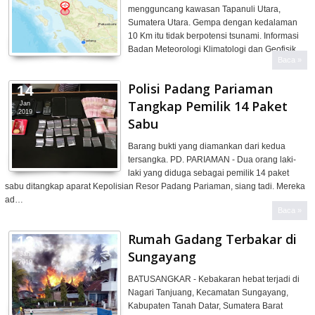
mengguncang kawasan Tapanuli Utara,
Sumatera Utara. Gempa dengan kedalaman
10 Km itu tidak berpotensi tsunami. Informasi
Badan Meteorologi Klimatologi dan Geofisik…
Baca »
Polisi Padang Pariaman
14
Tangkap Pemilik 14 Paket
Jan
2019
Sabu
Barang bukti yang diamankan dari kedua
tersangka. PD. PARIAMAN - Dua orang laki-
laki yang diduga sebagai pemilik 14 paket
sabu ditangkap aparat Kepolisian Resor Padang Pariaman, siang tadi. Mereka
ad…
Baca »
Rumah Gadang Terbakar di
13
Sungayang
Jan
2019
BATUSANGKAR - Kebakaran hebat terjadi di
Nagari Tanjuang, Kecamatan Sungayang,
Kabupaten Tanah Datar, Sumatera Barat