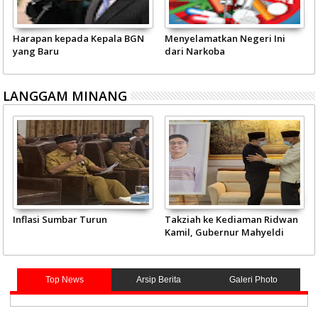
Pariwisata Sumbar Perlu Satu
Kepercayaan Publik terhadap
Visi Pemerintah - Masyarakat
Polri
LANGGAM MINANG
JCH Kloter Pertama Embarkasi
Pemprov Sumbar akan Tata
Padang Terbang ke Tanah
Kembali Flyover Duku
Suci
Top News
Arsip Berita
Galeri Photo