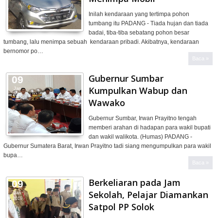
Inilah kendaraan yang tertimpa pohon
tumbang itu PADANG - Tiada hujan dan tiada
badai, tiba-tiba sebatang pohon besar
tumbang, lalu menimpa sebuah kendaraan pribadi. Akibatnya, kendaraan
bernomor po…
Baca »
Gubernur Sumbar
09
Kumpulkan Wabup dan
Jan
2019
Wawako
Gubernur Sumbar, Irwan Prayitno tengah
memberi arahan di hadapan para wakil bupati
dan wakil walikota. (Humas) PADANG -
Gubernur Sumatera Barat, Irwan Prayitno tadi siang mengumpulkan para wakil
bupa…
Baca »
Berkeliaran pada Jam
09
Sekolah, Pelajar Diamankan
Jan
2019
Satpol PP Solok