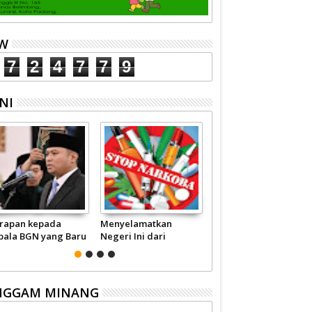
EW
7
2
4
7
7
9
NI
rapan kepada
Menyelamatkan
Pariwisata Sumbar
pala BGN yang Baru
Negeri Ini dari
Perlu Satu Visi
Narkoba
Pemerintah -
Masyarakat
NGGAM MINANG