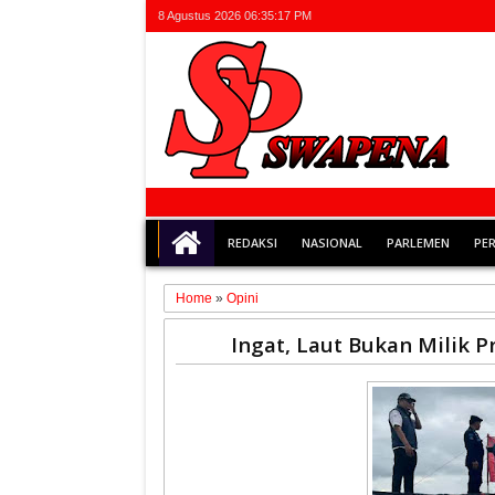
8 Agustus 2026
06:35:17 PM
REDAKSI
NASIONAL
PARLEMEN
PE
Home
»
Opini
19
Ingat, Laut Bukan Milik P
Jan
2025