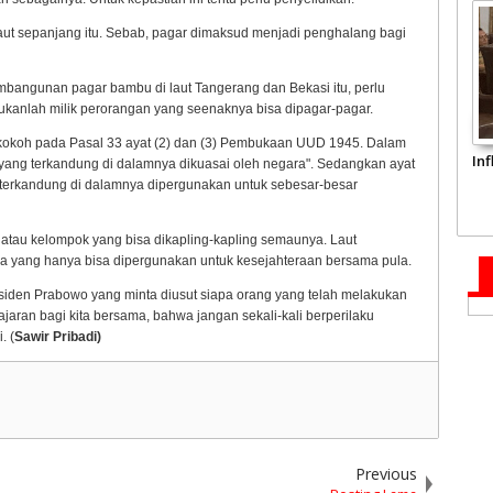
t sepanjang itu. Sebab, pagar dimaksud menjadi penghalang bagi
mbangunan pagar bambu di laut Tangerang dan Bekasi itu, perlu
ukanlah milik perorangan yang seenaknya bisa dipagar-pagar.
 kokoh pada Pasal 33 ayat (2) dan (3) Pembukaan UUD 1945. Dalam
In
m yang terkandung di dalamnya dikuasai oleh negara". Sedangkan ayat
g terkandung di dalamnya dipergunakan untuk sebesar-besar
di atau kelompok yang bisa dikapling-kapling semaunya. Laut
ia yang hanya bisa dipergunakan untuk kesejahteraan bersama pula.
residen Prabowo yang minta diusut siapa orang yang telah melakukan
lajaran bagi kita bersama, bahwa jangan sekali-kali berperilaku
. (
Sawir Pribadi)
Previous