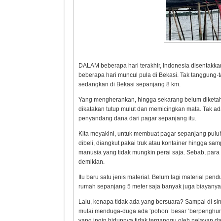
DALAM beberapa hari terakhir, Indonesia disentakk
beberapa hari muncul pula di Bekasi. Tak tanggung-
sedangkan di Bekasi sepanjang 8 km.
Yang mengherankan, hingga sekarang belum diketah
dikatakan tutup mulut dan memicingkan mata. Tak a
penyandang dana dari pagar sepanjang itu.
Kita meyakini, untuk membuat pagar sepanjang puluh
dibeli, diangkut pakai truk atau kontainer hingga samp
manusia yang tidak mungkin perai saja. Sebab, para
demikian.
Itu baru satu jenis material. Belum lagi material pe
rumah sepanjang 5 meter saja banyak juga biayanya, 
Lalu, kenapa tidak ada yang bersuara? Sampai di s
mulai menduga-duga ada ‘pohon’ besar ‘berpenghuni’ 
yang ingin hidupnya tidak terganggu oleh nelayan dan