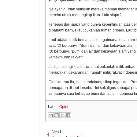
Nelayan? Tidak mungkin mereka mampu memagar lau
mereka untuk menangkap ikan. Lalu siapa?
Terlepas dari siapa yang punya kepentingan atas pe
dipahami bahwa laut bukanlah rumah pribadi. Laut b
Laut adalah milik bersama, sebagaimana tercantum
ayat (2) berbunyi : "Bumi dan air dan kekayaan ala
(3) berbunyi, "Bumi dan air dan kekayaan alam yan
kemakmuran rakyat".
Jadi jelas bagi kita bahwa laut bukanlah milik priba
merupakan pekarangan ‘rumah’ milik rakyat Indones
Oleh karena itu, kita mendukung sikap tegas dari P
pemagaran di laut tersebut. Ini sekaligus sebagai pe
semaunya saja terhadap bumi dan air di Indonesia Ini
Label:
Opini
Next