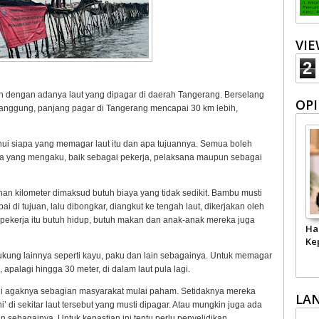
VI
2
an dengan adanya laut yang dipagar di daerah Tangerang. Berselang
OPI
tanggung, panjang pagar di Tangerang mencapai 30 km lebih,
ui siapa yang memagar laut itu dan apa tujuannya. Semua boleh
da yang mengaku, baik sebagai pekerja, pelaksana maupun sebagai
an kilometer dimaksud butuh biaya yang tidak sedikit. Bambu musti
ai di tujuan, lalu dibongkar, diangkut ke tengah laut, dikerjakan oleh
 pekerja itu butuh hidup, butuh makan dan anak-anak mereka juga
Ha
Ke
ndukung lainnya seperti kayu, paku dan lain sebagainya. Untuk memagar
apalagi hingga 30 meter, di dalam laut pula lagi.
ini agaknya sebagian masyarakat mulai paham. Setidaknya mereka
LA
di sekitar laut tersebut yang musti dipagar. Atau mungkin juga ada
 sebagainya. Untuk kepastian ini tentu perlu penyelidikan.