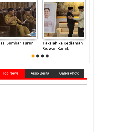
flasi Sumbar Turun
Takziah ke Kediaman
JCH Kloter Pertama
Ridwan Kamil,
Embarkasi Padang
Gubernur Mahyeldi
Terbang ke Tanah
Doakan Eril Syahid
Suci
Top News
Arsip Berita
Galeri Photo