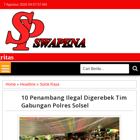
7 Agustus 2026
04:57:57 AM
tas
Home
»
Headline
»
Solok Raya
16
10 Penambang Ilegal Digerebek Tim
Apr
Gabungan Polres Solsel
2025