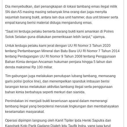
Dia menyebutkan, dari penangkapan di lokasi tambang emas ilegal milik
SN dan AS masing masing sebanyak lima orang dan juga menyita
sejumlah barang bukti, antara lain dua unit hammer, dua unit blower serta
empat karung berisi material diduga mengandung emas.
"Saat ini terduga pelaku berserta barang bukti kami amankan di Polres
Solok Selatan guna dilakukan pemeriksaan lebih lanjut," ujarnya.
Untuk terduga pelaku kami jerat dengan UU RI Nomor 3 Tahun 2020
tentang Pertambangan Mineral dan Batu Bara UU RI Nomor 7 Tahun 2014
tentang Perdagangan UU RI Nomor 9 Tahun 2008 tentang Penggunaan
Bahan Kimia dengan Ancaman hukuman penjara hingga 5 tahun dan
denda maksimal Rp 100 miliar.
Tim gabungan juga melakukan penutupan lubang tambang, memasang
garis polisi (police line), dan menempelkan spanduk imbauan berisi
larangan keras melakukan aktivitas tambang ilegal serta penggunaan
bahan kimia berbahaya seperti merkuri dan sianida.
Penindakan ini menjadi bukti keseriusan aparat dalam memerangi
tambang ilegal yang berpotensi merusak lingkungan dan membahayakan
keselamatan masyarakat.
Operasi dipimpin langsung oleh Kanit Tipiter Ipda Henki Saputra dan
Kapolsek Koto Parik Gadang Diateh Iptu Taufik Indra, yang juga turut