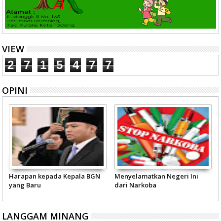
VIEW
2
7
1
5
4
7
7
OPINI
Harapan kepada Kepala BGN
Menyelamatkan Negeri Ini
yang Baru
dari Narkoba
LANGGAM MINANG