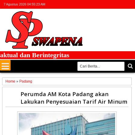
7 Agustus 2026
04:55:24 AM
ual dan Berintegritas
Home
»
Padang
11
Perumda AM Kota Padang akan
Dec
Lakukan Penyesuaian Tarif Air Minum
2024