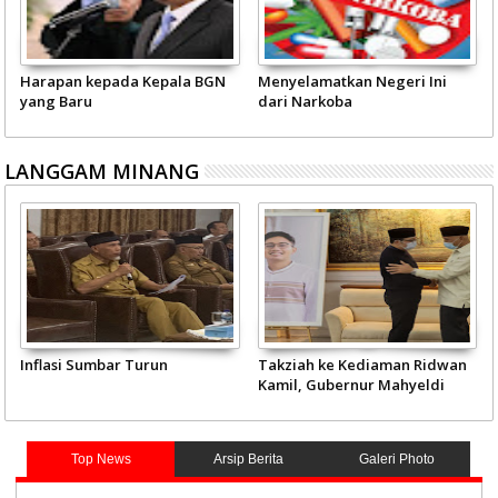
Harapan kepada Kepala BGN
Menyelamatkan Negeri Ini
yang Baru
dari Narkoba
LANGGAM MINANG
Inflasi Sumbar Turun
Takziah ke Kediaman Ridwan
Kamil, Gubernur Mahyeldi
Doakan Eril Syahid
Top News
Arsip Berita
Galeri Photo