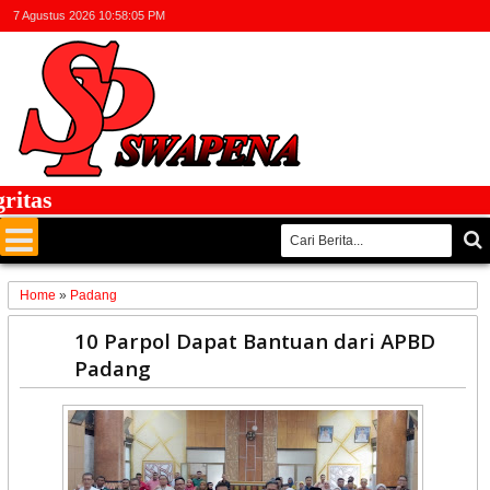
7 Agustus 2026
10:58:05 PM
as
Home
»
Padang
06
10 Parpol Dapat Bantuan dari APBD
Dec
Padang
2024