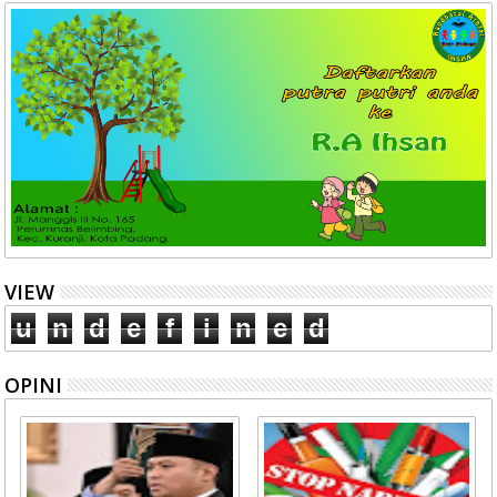
VIEW
u
n
d
e
f
i
n
e
d
OPINI