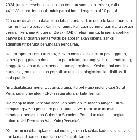
2024, jumlah tersebut disesuaikan dengan suara sah terbaru, yaitu
441.188 suara, termasuk untuk parpol baru dengan total 10 partai.
“Dana ini disalurkan dalam dua tahap berdasarkan periode kepengurusan
masing-masing parpol. Kami mengingatkan agar penggunaan dana sesuai
dengan Rencana Anggaran Biaya (RAB),” jelas Tarmizi. Ia menambahkan
bahwa pelanggaran batas waktu pelaporan akan dikenai sanksi
administratif berupa penundaan pencairan.
Dalam laporan Februari 2024, BPK RI mencatat sejumlah pelanggaran,
seperti penggunaan dana di luar peruntukan, kurangnya bukti pendukung,
hingga kesalahan dalam pengelolaan operasional. Kesbangpol meminta
parpol segera melakukan perbaikan untuk meningkatkan kredibilitas di
mata publik.
“Era digitalisasi menuntut transparansi. Parpol wajib melengkapi Surat
Pertanggungjawaban (SPJ) sesuai aturan,” kata Tarmizi.
Dia menjelaskan, rencana kenaikan bantuan keuangan hingga 100%
menjadi Rp4.500 per suara pada tahun 2025. Kebijakan ini telah
mendapat persetujuan Gubernur Sumatera Barat dan akan dituangkan
dalam revisi Peraturan Wali Kota (Perwako).
“Kenaikan ini diharapkan dapat meningkatkan kualitas kaderisasi, inovasi,
dan kemandirian pengurus parpol,” imbuh Tarmizi.