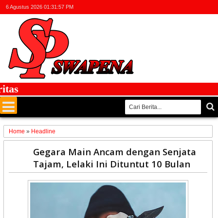
6 Agustus 2026
01:31:57 PM
as
Home
»
Headline
19
Gegara Main Ancam dengan Senjata
Mar
Tajam, Lelaki Ini Dituntut 10 Bulan
2025