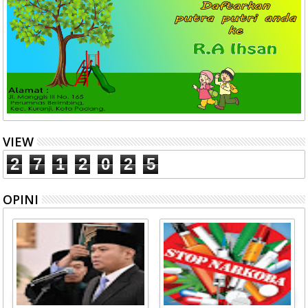
VIEW
2
7
1
2
0
2
5
OPINI