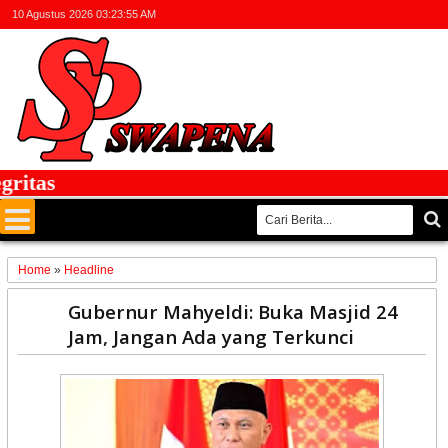
10 Agustus 2026
03:23:56 AM
tas
Home
»
Headline
17
Gubernur Mahyeldi: Buka Masjid 24
Mar
Jam, Jangan Ada yang Terkunci
2025