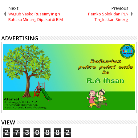
Next
Previous
Wagub Vasko Ruseimy Ingin
Pemko Solok dan PLN
Bahasa Minang Dipakai di BIM
Tingkatkan Sinergi
ADVERTISING
VIEW
2
7
3
0
8
8
2