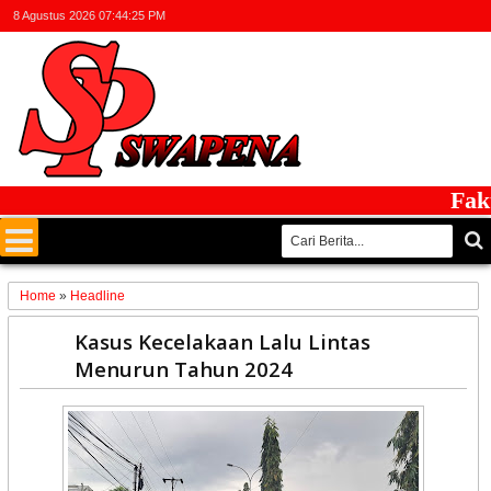
8 Agustus 2026
07:44:25 PM
Faktual
Home
»
Headline
25
Kasus Kecelakaan Lalu Lintas
Jul
Menurun Tahun 2024
2024