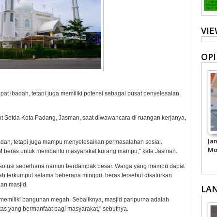
VI
OPI
at ibadah, tetapi juga memiliki potensi sebagai pusat penyelesaian
t Setda Kota Padang, Jasman, saat diwawancara di ruangan kerjanya,
umbar
Kepercayaan Publik
Jangan-jangan Ini
BBM No
badah, tetapi juga mampu menyelesaikan permasalahan sosial.
i
terhadap Polri
Modus 'Pembunuhan'
Kemisk
M beras untuk membantu masyarakat kurang mampu," kata Jasman.
Pertalite
 solusi sederhana namun berdampak besar. Warga yang mampu dapat
 terkumpul selama beberapa minggu, beras tersebut disalurkan
aan masjid.
LA
 memiliki bangunan megah. Sebaliknya, masjid paripurna adalah
as yang bermanfaat bagi masyarakat," sebutnya.