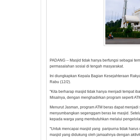
PADANG -- Masjid tidak hanya berfungsi sebagai temp
permasalahan sosial di tengah masyarakat.
Ini diungkapkan Kepala Bagian Kesejahteraan Rakya
Rabu (12/2).
Harapan kepada
Menyelamatkan
Pariwisata S
"Kita berharap masjid tidak hanya menjadi tempat i
Kepala BGN yang Baru
Negeri Ini dari
Perlu Satu Vis
Misalnya, dengan menghadirkan program seperti AT
Narkoba
Pemerintah -
Menurut Jasman, program ATM beras dapat menjadi
Masyarakat
menyumbangkan segenggam beras ke masjid. Setelah
kepada warga yang membutuhkan melalui pengelol
"Untuk mencapai masjid yang paripurna tidak harus
masjid yang didukung oleh jamaahnya dengan aktivit