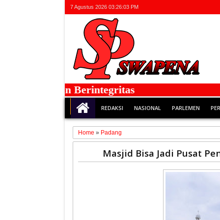
7 Agustus 2026
03:26:03 PM
Faktual dan Berintegritas
REDAKSI
NASIONAL
PARLEMEN
PE
Home
»
Padang
12
Masjid Bisa Jadi Pusat Pe
Feb
2025