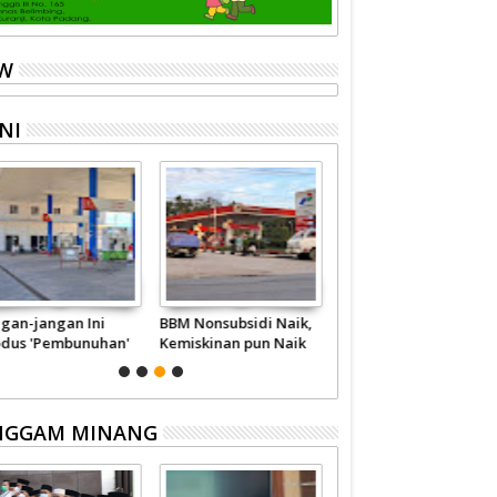
EW
NI
nsubsidi Naik,
Wahai Pejabat,
IPR Harus untuk
inan pun Naik
Berhentilah
Rakyat, Bukan untuk
Memperkaya Diri
Pemilik Modal
Sendiri
NGGAM MINANG