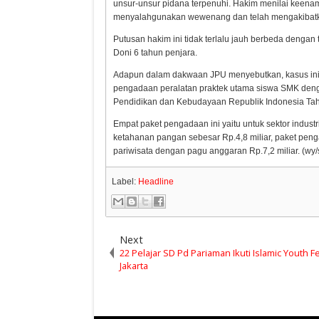
unsur-unsur pidana terpenuhi. Hakim menilai keena
menyalahgunakan wewenang dan telah mengakibatkan
Putusan hakim ini tidak terlalu jauh berbeda dengan
Doni 6 tahun penjara.
Adapun dalam dakwaan JPU menyebutkan, kasus ini 
pengadaan peralatan praktek utama siswa SMK den
Pendidikan dan Kebudayaan Republik Indonesia Tah
Empat paket pengadaan ini yaitu untuk sektor indust
ketahanan pangan sebesar Rp.4,8 miliar, paket peng
pariwisata dengan pagu anggaran Rp.7,2 miliar. (wy/
Label:
Headline
Next
22 Pelajar SD Pd Pariaman Ikuti Islamic Youth Fe
Jakarta