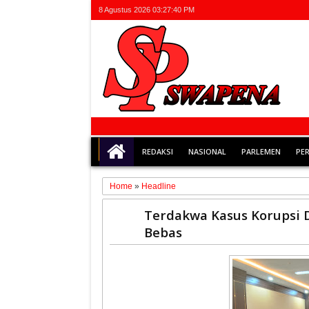
8 Agustus 2026
03:27:40 PM
REDAKSI
NASIONAL
PARLEMEN
PE
Home
»
Headline
14
Terdakwa Kasus Korupsi D
Feb
Bebas
2025