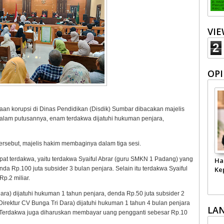
VI
2
OPI
an korupsi di Dinas Pendidikan (Disdik) Sumbar dibacakan majelis
Dalam putusannya, enam terdakwa dijatuhi hukuman penjara,
sebut, majelis hakim membaginya dalam tiga sesi.
t terdakwa, yaitu terdakwa Syaiful Abrar (guru SMKN 1 Padang) yang
Ha
da Rp.100 juta subsider 3 bulan penjara. Selain itu terdakwa Syaiful
Ke
p.2 miliar.
Dara) dijatuhi hukuman 1 tahun penjara, denda Rp.50 juta subsider 2
irektur CV Bunga Tri Dara) dijatuhi hukuman 1 tahun 4 bulan penjara
LA
. Terdakwa juga diharuskan membayar uang pengganti sebesar Rp.10