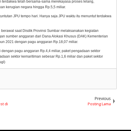
m terdakwa telah bersama-sama merekayasa proses lelang,
 kerugian negara hingga Rp.5,5 miliar.
 tuntutan JPU tempo hari. Hanya saja JPU waktu itu menuntut terdakwa
berawal saat Disdik Provinsi Sumbar melaksanakan kegiatan
gan sumber anggaran dari Dana Alokasi Khusus (DAK) Kementerian
un 2021 dengan pagu anggaran Rp.18,07 miliar.
ri dengan pagu anggaran Rp.4,4 miliar, paket pengadaan sektor
adaan sektor kemaritiman sebesar Rp.1,6 miliar dan paket sektor
sgl)
Previous
st di
Posting Lama