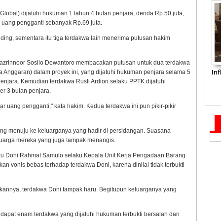
Global) dijatuhi hukuman 1 tahun 4 bulan penjara, denda Rp.50 juta,
 uang pengganti sebanyak Rp.69 juta.
ding, sementara itu tiga terdakwa lain menerima putusan hakim
 Fazrinnoor Sosilo Dewantoro membacakan putusan untuk dua terdakwa
In
 Anggaran) dalam proyek ini, yang dijatuhi hukuman penjara selama 5
penjara. Kemudian terdakwa Rusli Ardion selaku PPTK dijatuhi
er 3 bulan penjara.
 uang pengganti," kata hakim. Kedua terdakwa ini pun pikir-pikir
ng menuju ke keluarganya yang hadir di persidangan. Suasana
luarga mereka yang juga tampak menangis.
yaitu Doni Rahmat Samulo selaku Kepala Unit Kerja Pengadaan Barang
n vonis bebas terhadap terdakwa Doni, karena dinilai tidak terbukti
nnya, terdakwa Doni tampak haru. Begitupun keluarganya yang
dapat enam terdakwa yang dijatuhi hukuman terbukti bersalah dan