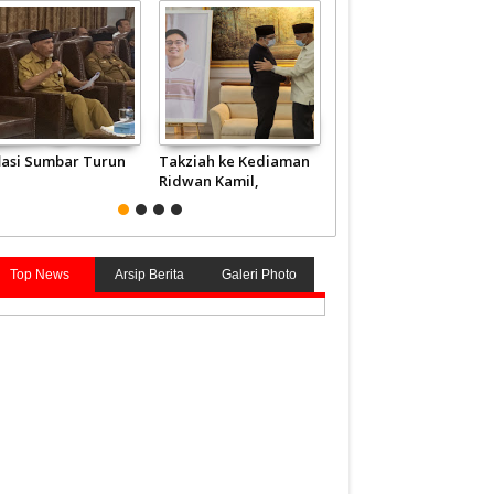
flasi Sumbar Turun
Takziah ke Kediaman
JCH Kloter Pertama
Ridwan Kamil,
Embarkasi Padang
Gubernur Mahyeldi
Terbang ke Tanah
Doakan Eril Syahid
Suci
Top News
Arsip Berita
Galeri Photo