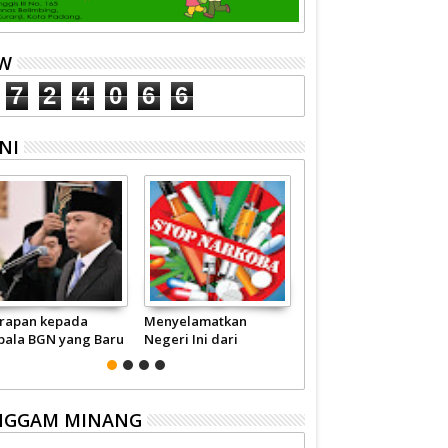
EW
7
2
4
0
6
6
NI
rapan kepada
Menyelamatkan
Pariwisata Sumbar
pala BGN yang Baru
Negeri Ini dari
Perlu Satu Visi
Narkoba
Pemerintah -
Masyarakat
NGGAM MINANG