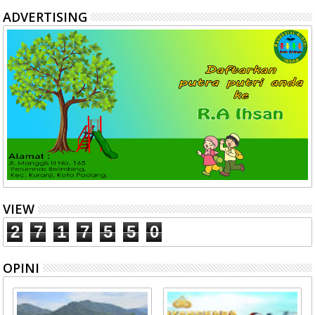
ADVERTISING
VIEW
2
7
1
7
5
5
0
OPINI