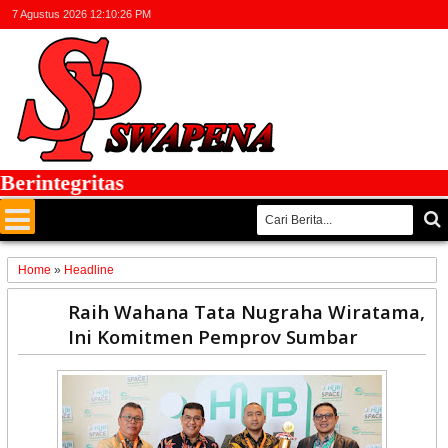
7 Agustus 2026
12:10:27 PM
integritas
Home
»
Headline
09
Raih Wahana Tata Nugraha Wiratama,
Sep
Ini Komitmen Pemprov Sumbar
2024