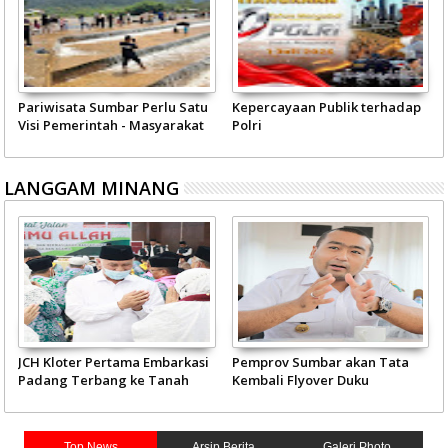
Pariwisata Sumbar Perlu Satu
Kepercayaan Publik terhadap
Visi Pemerintah - Masyarakat
Polri
LANGGAM MINANG
JCH Kloter Pertama Embarkasi
Pemprov Sumbar akan Tata
Padang Terbang ke Tanah
Kembali Flyover Duku
Suci
Top News
Arsip Berita
Galeri Photo