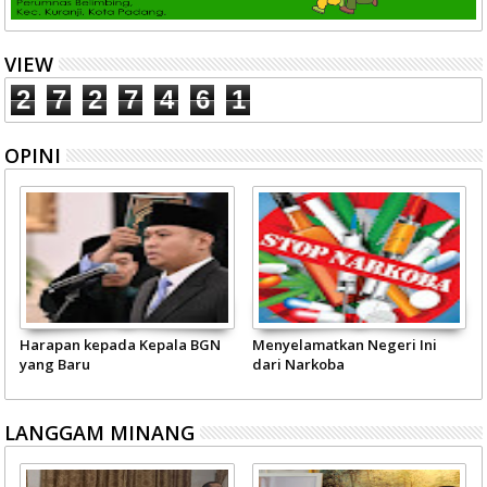
VIEW
2
7
2
7
4
6
1
OPINI
Harapan kepada Kepala BGN
Menyelamatkan Negeri Ini
yang Baru
dari Narkoba
LANGGAM MINANG