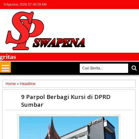
9 Agustus 2026
07:40:59 AM
tas
Home
»
Headline
15
9 Parpol Berbagi Kursi di DPRD
Jun
Sumbar
2024