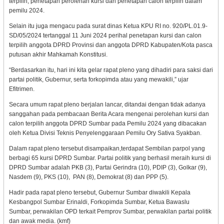
terpilih, penetapan perolehan kursi dan penetapan calon terpilih dalam
pemilu 2024.
Selain itu juga mengacu pada surat dinas Ketua KPU RI no. 920/PL.01.9-
SD/05/2024 tertanggal 11 Juni 2024 perihal penetapan kursi dan calon
terpilih anggota DPRD Provinsi dan anggota DPRD Kabupaten/Kota pasca
putusan akhir Mahkamah Konstitusi.
“Berdasarkan itu, hari ini kita gelar rapat pleno yang dihadiri para saksi dari
partai politik, Gubernur, serta forkopimda atau yang mewakili,” ujar
Efitrimen.
Secara umum rapat pleno berjalan lancar, ditandai dengan tidak adanya
sanggahan pada pembacaan Berita Acara mengenai perolehan kursi dan
calon terpilih anggota DPRD Sumbar pada Pemilu 2024 yang dibacakan
oleh Ketua Divisi Teknis Penyelenggaraan Pemilu Ory Sativa Syakban.
Dalam rapat pleno tersebut disampaikan,terdapat Sembilan parpol yang
berbagi 65 kursi DPRD Sumbar. Partai politik yang berhasil meraih kursi di
DPRD Sumbar adalah PKB (3), Partai Gerindra (10), PDIP (3), Golkar (9),
Nasdem (9), PKS (10), PAN (8), Demokrat (8) dan PPP (5).
Hadir pada rapat pleno tersebut, Gubernur Sumbar diwakili Kepala
Kesbangpol Sumbar Erinaldi, Forkopimda Sumbar, Ketua Bawaslu
Sumbar, perwakilan OPD terkait Pemprov Sumbar, perwakilan partai politik
dan awak media. (kmf)