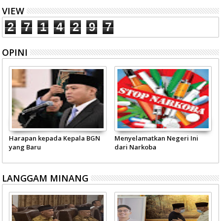
VIEW
2
7
1
4
2
9
7
OPINI
Harapan kepada Kepala BGN
Menyelamatkan Negeri Ini
yang Baru
dari Narkoba
LANGGAM MINANG