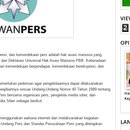
VI
2
OPI
esi, dan kemerdekaan pers adalah hak asasi manusia yang
, dan Deklarasi Universal Hak Asasi Manusia PBB. Keberadaan
 dari kemerdekaan berpendapat, kemerdekaan berekspresi, dan
memerlukan pedoman agar pengelolaannya dapat dilaksanakan
kewajibannya sesuai Undang-Undang Nomor 40 Tahun 1999 tentang
Ha
Pers bersama organisasi pers, pengelola media siber, dan
Ke
a Siber sebagai berikut:
 menggunakan wahana internet dan melaksanakan kegiatan
LA
ng-Undang Pers dan Standar Perusahaan Pers yang ditetapkan