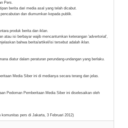
an Pers.
ipan berita dari media asal yang telah dicabut.
an pencabutan dan diumumkan kepada publik.
tara produk berita dan iklan.
dan atau isi berbayar wajib mencantumkan keterangan 'advertorial',
enjelaskan bahwa berita/artikel/isi tersebut adalah iklan.
mana diatur dalam peraturan perundang-undangan yang berlaku.
taan Media Siber ini di medianya secara terang dan jelas.
aan Pedoman Pemberitaan Media Siber ini diselesaikan oleh
komunitas pers di Jakarta, 3 Februari 2012)
.