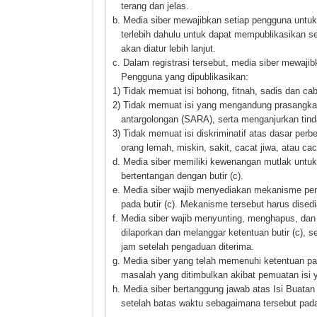
terang dan jelas.
b. Media siber mewajibkan setiap pengguna untuk
terlebih dahulu untuk dapat mempublikasikan 
akan diatur lebih lanjut.
c. Dalam registrasi tersebut, media siber mewaji
Pengguna yang dipublikasikan:
1) Tidak memuat isi bohong, fitnah, sadis dan cab
2) Tidak memuat isi yang mengandung prasangka 
antargolongan (SARA), serta menganjurkan tin
3) Tidak memuat isi diskriminatif atas dasar per
orang lemah, miskin, sakit, cacat jiwa, atau ca
d. Media siber memiliki kewenangan mutlak unt
bertentangan dengan butir (c).
e. Media siber wajib menyediakan mekanisme pen
pada butir (c). Mekanisme tersebut harus dise
f. Media siber wajib menyunting, menghapus, dan
dilaporkan dan melanggar ketentuan butir (c), 
jam setelah pengaduan diterima.
g. Media siber yang telah memenuhi ketentuan pada 
masalah yang ditimbulkan akibat pemuatan isi y
h. Media siber bertanggung jawab atas Isi Buatan
setelah batas waktu sebagaimana tersebut pada b