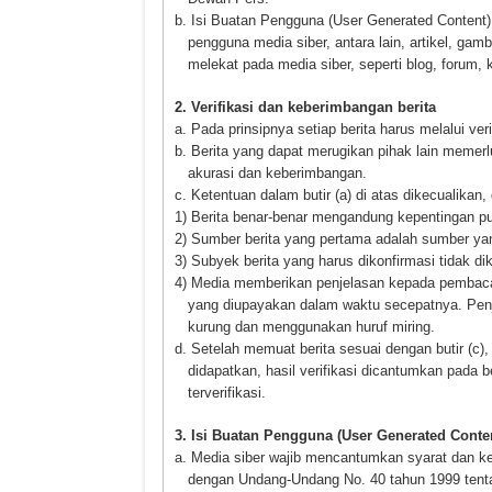
b. Isi Buatan Pengguna (User Generated Content) 
pengguna media siber, antara lain, artikel, ga
melekat pada media siber, seperti blog, forum,
2. Verifikasi dan keberimbangan berita
a. Pada prinsipnya setiap berita harus melalui veri
b. Berita yang dapat merugikan pihak lain memerl
akurasi dan keberimbangan.
c. Ketentuan dalam butir (a) di atas dikecualikan,
1) Berita benar-benar mengandung kepentingan pu
2) Sumber berita yang pertama adalah sumber yan
3) Subyek berita yang harus dikonfirmasi tidak d
4) Media memberikan penjelasan kepada pembaca b
yang diupayakan dalam waktu secepatnya. Penje
kurung dan menggunakan huruf miring.
d. Setelah memuat berita sesuai dengan butir (c),
didapatkan, hasil verifikasi dicantumkan pada 
terverifikasi.
3. Isi Buatan Pengguna (User Generated Conte
a. Media siber wajib mencantumkan syarat dan k
dengan Undang-Undang No. 40 tahun 1999 tenta