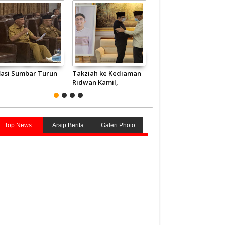
flasi Sumbar Turun
Takziah ke Kediaman
JCH Kloter Pertama
Ridwan Kamil,
Embarkasi Padang
Gubernur Mahyeldi
Terbang ke Tanah
Doakan Eril Syahid
Suci
Top News
Arsip Berita
Galeri Photo