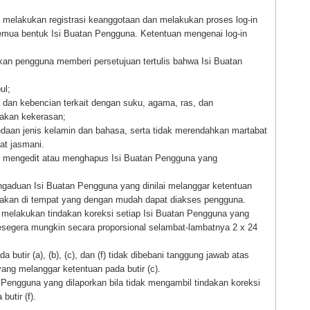
 melakukan registrasi keanggotaan dan melakukan proses log-in
semua bentuk Isi Buatan Pengguna. Ketentuan mengenai log-in
bkan pengguna memberi persetujuan tertulis bahwa Isi Buatan
ul;
dan kebencian terkait dengan suku, agama, ras, dan
dakan kekerasan;
bedaan jenis kelamin dan bahasa, serta tidak merendahkan martabat
cat jasmani.
uk mengedit atau menghapus Isi Buatan Pengguna yang
gaduan Isi Buatan Pengguna yang dinilai melanggar ketentuan
diakan di tempat yang dengan mudah dapat diakses pengguna.
 melakukan tindakan koreksi setiap Isi Buatan Pengguna yang
sesegera mungkin secara proporsional selambat-lambatnya 2 x 24
butir (a), (b), (c), dan (f) tidak dibebani tanggung jawab atas
ang melanggar ketentuan pada butir (c).
 Pengguna yang dilaporkan bila tidak mengambil tindakan koreksi
utir (f).