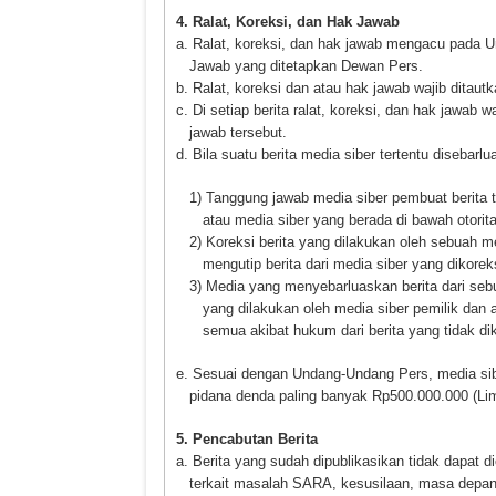
4. Ralat, Koreksi, dan Hak Jawab
a. Ralat, koreksi, dan hak jawab mengacu pada 
Jawab yang ditetapkan Dewan Pers.
b. Ralat, koreksi dan atau hak jawab wajib ditautk
c. Di setiap berita ralat, koreksi, dan hak jawab
jawab tersebut.
d. Bila suatu berita media siber tertentu disebarl
1) Tanggung jawab media siber pembuat berita te
atau media siber yang berada di bawah otorit
2) Koreksi berita yang dilakukan oleh sebuah me
mengutip berita dari media siber yang dikoreks
3) Media yang menyebarluaskan berita dari sebu
yang dilakukan oleh media siber pemilik dan 
semua akibat hukum dari berita yang tidak dik
e. Sesuai dengan Undang-Undang Pers, media sibe
pidana denda paling banyak Rp500.000.000 (Lima
5. Pencabutan Berita
a. Berita yang sudah dipublikasikan tidak dapat d
terkait masalah SARA, kesusilaan, masa depan