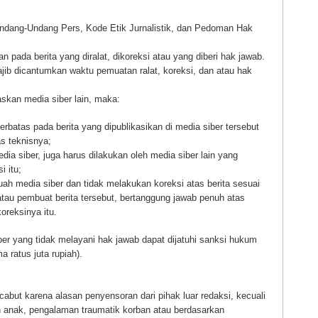
Undang-Undang Pers, Kode Etik Jurnalistik, dan Pedoman Hak
an pada berita yang diralat, dikoreksi atau yang diberi hak jawab.
 wajib dicantumkan waktu pemuatan ralat, koreksi, dan atau hak
uaskan media siber lain, maka:
rbatas pada berita yang dipublikasikan di media siber tersebut
as teknisnya;
dia siber, juga harus dilakukan oleh media siber lain yang
i itu;
ah media siber dan tidak melakukan koreksi atas berita sesuai
atau pembuat berita tersebut, bertanggung jawab penuh atas
oreksinya itu.
r yang tidak melayani hak jawab dapat dijatuhi sanksi hukum
 ratus juta rupiah).
icabut karena alasan penyensoran dari pihak luar redaksi, kecuali
 anak, pengalaman traumatik korban atau berdasarkan