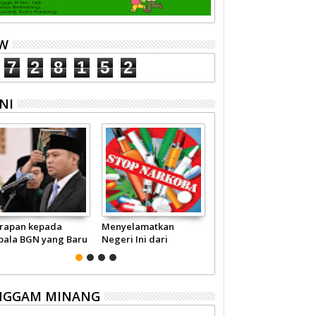
EW
7
2
8
1
5
2
NI
rapan kepada
Menyelamatkan
Pariwisata Sumbar
pala BGN yang Baru
Negeri Ini dari
Perlu Satu Visi
Narkoba
Pemerintah -
Masyarakat
NGGAM MINANG