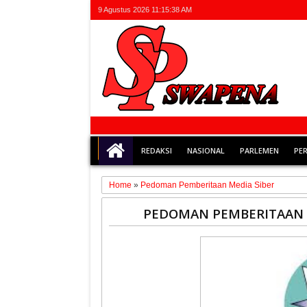
9 Agustus 2026
11:15:38 AM
REDAKSI
NASIONAL
PARLEMEN
PE
Home
»
Pedoman Pemberitaan Media Siber
07
PEDOMAN PEMBERITAAN 
Nov
2018