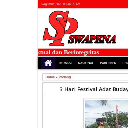
6 Agustus 2026
09:46:06 AM
Faktual dan Berintegritas
REDAKSI
NASIONAL
PARLEMEN
PE
Home
»
Padang
13
3 Hari Festival Adat Buda
Oct
2025