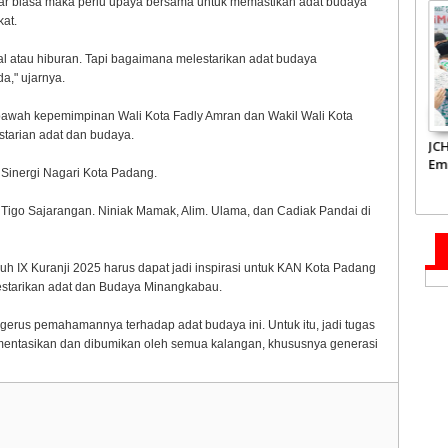
uar biasa maka perlu upaya bersama untuk memastikan adat budaya
kat.
ial atau hiburan. Tapi bagaimana melestarikan adat budaya
a," ujarnya.
bawah kepemimpinan Wali Kota Fadly Amran dan Wakil Wali Kota
estarian adat dan budaya.
Inflasi Sumbar Turun
Takziah ke Kediaman
JC
Ridwan Kamil,
Em
 Sinergi Nagari Kota Padang.
Gubernur Mahyeldi
Te
Doakan Eril Syahid
Su
Tigo Sajarangan. Niniak Mamak, Alim. Ulama, dan Cadiak Pandai di
uh IX Kuranji 2025 harus dapat jadi inspirasi untuk KAN Kota Padang
estarikan adat dan Budaya Minangkabau.
ergerus pemahamannya terhadap adat budaya ini. Untuk itu, jadi tugas
lementasikan dan dibumikan oleh semua kalangan, khususnya generasi