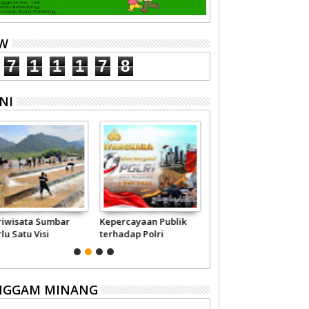
EW
7
1
1
1
7
8
NI
riwisata Sumbar
Kepercayaan Publik
Jangan-jangan Ini
lu Satu Visi
terhadap Polri
Modus 'Pembunuhan'
merintah -
Pertalite
syarakat
NGGAM MINANG