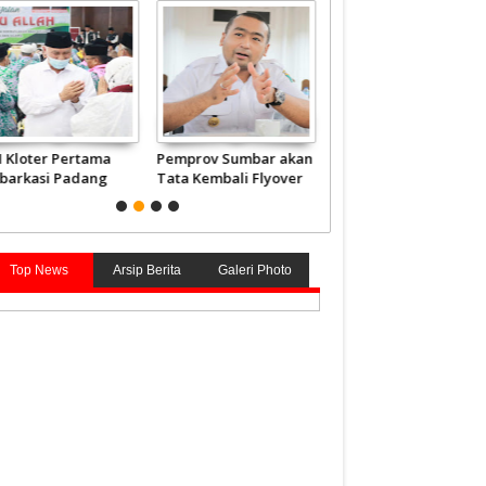
H Kloter Pertama
Pemprov Sumbar akan
Embarkasi Haji
barkasi Padang
Tata Kembali Flyover
Sumbar Berangkatka
rbang ke Tanah
Duku
2.840 Jemaah Mulai 4
ci
Juni
Top News
Arsip Berita
Galeri Photo