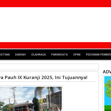
RISTIWA
DAERAH
OLAHRAGA
PARIWISATA
OPINI
PEDOMAN PEMBERI
ADV
ya Pauh IX Kuranji 2025, Ini Tujuannya!