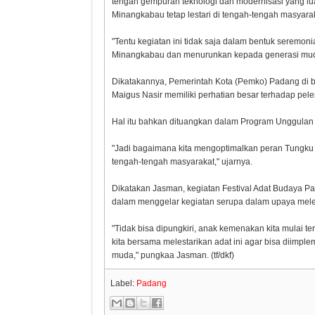
tengah gempuran teknologi dan modernisasi yang l
Minangkabau tetap lestari di tengah-tengah masyara
"Tentu kegiatan ini tidak saja dalam bentuk seremon
Minangkabau dan menurunkan kepada generasi mud
Dikatakannya, Pemerintah Kota (Pemko) Padang di 
Maigus Nasir memiliki perhatian besar terhadap pel
Hal itu bahkan dituangkan dalam Program Unggulan
"Jadi bagaimana kita mengoptimalkan peran Tungku 
tengah-tengah masyarakat," ujarnya.
Dikatakan Jasman, kegiatan Festival Adat Budaya Pa
dalam menggelar kegiatan serupa dalam upaya mel
"Tidak bisa dipungkiri, anak kemenakan kita mulai t
kita bersama melestarikan adat ini agar bisa diimp
muda," pungkaa Jasman. (tf/dkf)
Label:
Padang