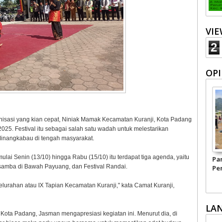
VI
2
OPI
isasi yang kian cepat, Niniak Mamak Kecamatan Kuranji, Kota Padang
2025. Festival itu sebagai salah satu wadah untuk melestarikan
Minangkabau di tengah masyarakat.
lai Senin (13/10) hingga Rabu (15/10) itu terdapat tiga agenda, yaitu
Harapan kepada
Menyelamatkan
Pa
amba di Bawah Payuang, dan Festival Randai.
Kepala BGN yang Baru
Negeri Ini dari
Per
Narkoba
Pe
Ma
elurahan atau IX Tapian Kecamatan Kuranji," kata Camat Kuranji,
LA
ota Padang, Jasman mengapresiasi kegiatan ini. Menurut dia, di