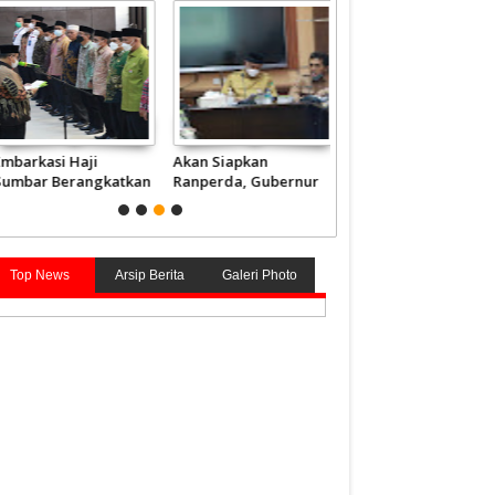
barkasi Haji
Akan Siapkan
Presiden akan
mbar Berangkatkan
Ranperda, Gubernur
Anugerahkan Gelar
840 Jemaah Mulai 4
Mahyeldi Sebut Kata
Pahlawan kepada 4
i
Kunci Soal Gambir
Tokoh, tak Ada dari
Sumbar
Top News
Arsip Berita
Galeri Photo