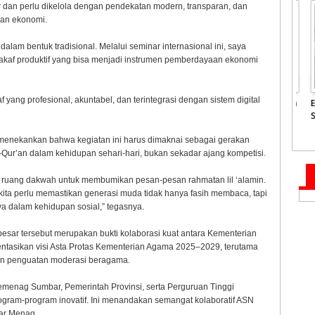
r dan perlu dikelola dengan pendekatan modern, transparan, dan
dan ekonomi.
alam bentuk tradisional. Melalui seminar internasional ini, saya
wakaf produktif yang bisa menjadi instrumen pemberdayaan ekonomi
ng profesional, akuntabel, dan terintegrasi dengan sistem digital
ke Kediaman
JCH Kloter Pertama
Pemprov Sumbar akan
Em
amil,
Embarkasi Padang
Tata Kembali Flyover
Su
 Mahyeldi
Terbang ke Tanah
Duku
2.
il Syahid
Suci
Jun
 menekankan bahwa kegiatan ini harus dimaknai sebagai gerakan
Al-Qur’an dalam kehidupan sehari-hari, bukan sekadar ajang kompetisi.
 ruang dakwah untuk membumikan pesan-pesan rahmatan lil ‘alamin.
 kita perlu memastikan generasi muda tidak hanya fasih membaca, tapi
 dalam kehidupan sosial,” tegasnya.
esar tersebut merupakan bukti kolaborasi kuat antara Kementerian
asikan visi Asta Protas Kementerian Agama 2025–2029, terutama
dan penguatan moderasi beragama.
emenag Sumbar, Pemerintah Provinsi, serta Perguruan Tinggi
ogram-program inovatif. Ini menandakan semangat kolaboratif ASN
jar Menag.