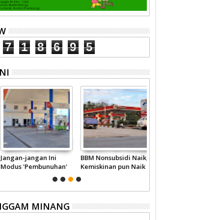
EW
7
1
8
6
9
5
NI
ngan-jangan Ini
BBM Nonsubsidi Naik,
Wahai Pejabat,
dus 'Pembunuhan'
Kemiskinan pun Naik
Berhentilah
talite
Memperkaya Diri
Sendiri
NGGAM MINANG