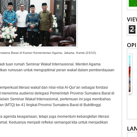
VI
2
OPI
atera Barat di Kantor Kementerian Agama, Jakarta, Kamis (23/10).
di tuan rumah Seminar Wakaf Internasional. Menteri Agama
ilkan rumusan untuk mengoptimal peran wakaf dalam pemberdayaan
rkuat literasi wakaf dan nilai-nilai Al-Qur’an sebagai fondasi
menerima audiensi delegasi Pemerintah Provinsi Sumatera Barat di
matkan
Pariwisata Sumbar
Kepercayaan Publik
Ja
Selain Seminar Wakaf Internasional, pertemuan ini juga membahas
i dari
Perlu Satu Visi
terhadap Polri
Mo
(MTQ) ke-41 tingkat Provinsi Sumatera Barat di Bukittinggi.
Pemerintah -
Per
Masyarakat
a agenda keagamaan, tetapi juga momentum kebangkitan literasi
t. Keduanya menjadi refleksi semangat kita untuk menjadikan
LA