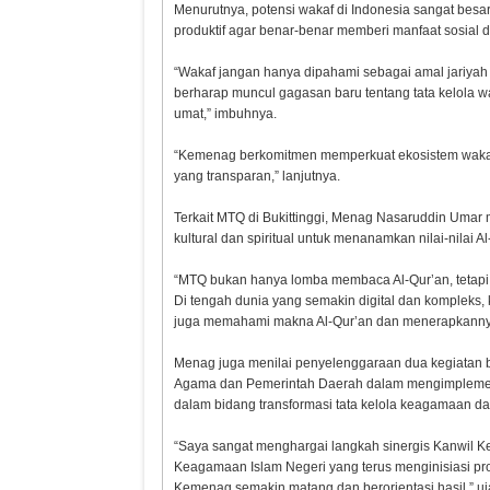
Menurutnya, potensi wakaf di Indonesia sangat besa
produktif agar benar-benar memberi manfaat sosial 
“Wakaf jangan hanya dipahami sebagai amal jariyah d
berharap muncul gagasan baru tentang tata kelola 
umat,” imbuhnya.
“Kemenag berkomitmen memperkuat ekosistem wakaf ya
Inflasi Sumbar Turun
Takziah 
yang transparan,” lanjutnya.
Ridwan K
Gubernur
Doakan Er
Terkait MTQ di Bukittinggi, Menag Nasaruddin Umar
kultural dan spiritual untuk menanamkan nilai-nilai 
“MTQ bukan hanya lomba membaca Al-Qur’an, tetapi
Di tengah dunia yang semakin digital dan kompleks,
juga memahami makna Al-Qur’an dan menerapkannya
Menag juga menilai penyelenggaraan dua kegiatan b
Agama dan Pemerintah Daerah dalam mengimplement
dalam bidang transformasi tata kelola keagamaan 
“Saya sangat menghargai langkah sinergis Kanwil K
Keagamaan Islam Negeri yang terus menginisiasi pr
Kemenag semakin matang dan berorientasi hasil,” u