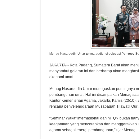
Menag Nasaruddin Umar terima audiensi delegasi Pemprov Sum
JAKARTA -- Kota Padang, Sumatera Barat akan menja
menyambut gelaran ini dan berharap akan menghas
ekonomi umat.
Menag Nasaruddin Umar menegaskan pentingnya mempe
pembangunan umat. Hal ini disampaikan Menag saat 
Harapan kepada
Menyela
Kantor Kementerian Agama, Jakarta, Kamis (23/10). 
Kepala BGN yang Baru
Negeri In
rencana penyelenggaraan Musabaqah Tilawatil Qur’an 
Narkoba
“Seminar Wakaf Internasional dan MTQN bukan hany
keagamaan yang mencerahkan dan menggerakkan uma
agama sebagai energi pembangunan,” ujar Menag.