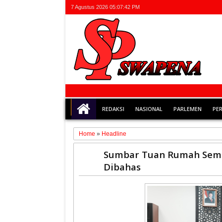
7 Agustus 2026
05:07:43 PM
REDAKSI
NASIONAL
PARLEMEN
PE
Home
»
Headline
24
Sumbar Tuan Rumah Semin
Oct
Dibahas
2025