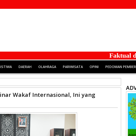
Faktual dan Be
RISTIWA
DAERAH
OLAHRAGA
PARIWISATA
OPINI
PEDOMAN PEMBERI
ADV
ar Wakaf Internasional, Ini yang