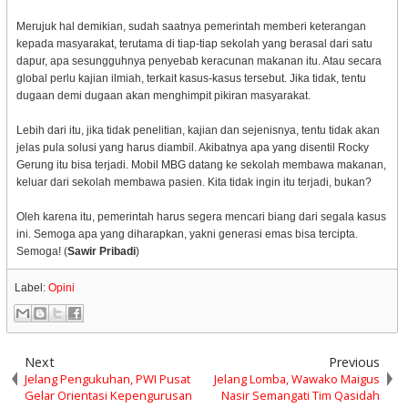
Merujuk hal demikian, sudah saatnya pemerintah memberi keterangan
kepada masyarakat, terutama di tiap-tiap sekolah yang berasal dari satu
dapur, apa sesungguhnya penyebab keracunan makanan itu. Atau secara
global perlu kajian ilmiah, terkait kasus-kasus tersebut. Jika tidak, tentu
dugaan demi dugaan akan menghimpit pikiran masyarakat.
Lebih dari itu, jika tidak penelitian, kajian dan sejenisnya, tentu tidak akan
jelas pula solusi yang harus diambil. Akibatnya apa yang disentil Rocky
Gerung itu bisa terjadi. Mobil MBG datang ke sekolah membawa makanan,
keluar dari sekolah membawa pasien. Kita tidak ingin itu terjadi, bukan?
Oleh karena itu, pemerintah harus segera mencari biang dari segala kasus
ini. Semoga apa yang diharapkan, yakni generasi emas bisa tercipta.
Semoga! (
Sawir Pribadi
)
Label:
Opini
Next
Previous
Jelang Pengukuhan, PWI Pusat
Jelang Lomba, Wawako Maigus
Gelar Orientasi Kepengurusan
Nasir Semangati Tim Qasidah