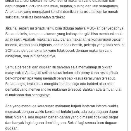
sehat saja, tapi setelah mengkonsumsi makanan yang dibagikan dari
dapur-dapur SPPG tiba-tiba mual, muntah, pusing dan lain sebagainya.
Anak-anak yang mengalami kondisi demikian harus dilarikan ke rumah
sakit atau fasilitas kesehatan terdekat.
Jika hal seperti ini terjadi, tentu bisa diduga bahwa MBG-lah penyebabnya.
Secara teknis, kenapa makanan yang katanya bergizi bisa membuat anak-
anak sakit. Apakah makanan atau bahan makanan terkontaminasi bakteri
tertentu, wadah tidak higienis, dapur tidak bersih, pekerja yang tidak sesuai
SOP atau perut anak-anak yang tidak cocok dengan makanan yang
dibagikan, dan lain sebagainya.
Semua persepsi dan dugaan itu sah-sah saja menyelinap di pikiran
masyarakat. Apalagi di setiap kasus belum ada pernyataan resmi pihak
berkompeten apa yang menjadi penyebab kasus keracunan tersebut.
Secara logis, tentu tidak mungkin tiba-tiba saja ada bakteri atau bibit
penyakit yang menyerang ke makanan tersebut. Bahkan ada temuan ulat
di makanan dan sebagainya.
Ada yang menduga keracunan makanan terjadi lantaran interval waktu
memasak dengan waktu konsumsi terlalu jauh, ada pula dugaan dapur
tidak higienis, ada dugaan bahan-bahan yang dimasak tidak lagi segar
dan banyak lagi dugaan demi dugaan. Sekali lagi semua baru dugaan-
dugaan.