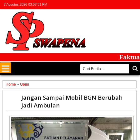
7 Agustus 2026
03:57:31 PM
Faktual da
Home
»
Opini
03
Jangan Sampai Mobil BGN Berubah
Oct
Jadi Ambulan
2025