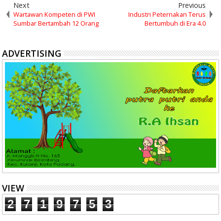
Next
Previous
Wartawan Kompeten di PWI
Industri Peternakan Terus
Sumbar Bertambah 12 Orang
Bertumbuh di Era 4.0
ADVERTISING
VIEW
2
7
1
9
7
5
3