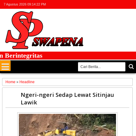
7 Agustus 2026
09:14:23 PM
erintegritas
Home
»
Headline
04
Ngeri-ngeri Sedap Lewat Sitinjau
Sep
Lawik
2022