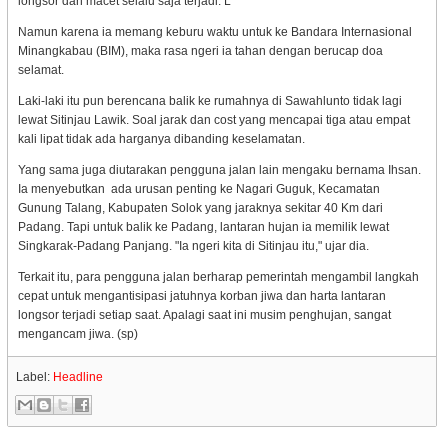
longsor dan macet selalu saja terjadi. L
Namun karena ia memang keburu waktu untuk ke Bandara Internasional
Minangkabau (BIM), maka rasa ngeri ia tahan dengan berucap doa
selamat.
Laki-laki itu pun berencana balik ke rumahnya di Sawahlunto tidak lagi
lewat Sitinjau Lawik. Soal jarak dan cost yang mencapai tiga atau empat
kali lipat tidak ada harganya dibanding keselamatan.
Yang sama juga diutarakan pengguna jalan lain mengaku bernama Ihsan.
Ia menyebutkan ada urusan penting ke Nagari Guguk, Kecamatan
Gunung Talang, Kabupaten Solok yang jaraknya sekitar 40 Km dari
Padang. Tapi untuk balik ke Padang, lantaran hujan ia memilik lewat
Singkarak-Padang Panjang. "Ia ngeri kita di Sitinjau itu," ujar dia.
Terkait itu, para pengguna jalan berharap pemerintah mengambil langkah
cepat untuk mengantisipasi jatuhnya korban jiwa dan harta lantaran
longsor terjadi setiap saat. Apalagi saat ini musim penghujan, sangat
mengancam jiwa. (sp)
Label:
Headline