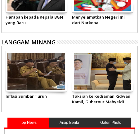
Harapan kepada Kepala BGN
Menyelamatkan Negeri Ini
yang Baru
dari Narkoba
LANGGAM MINANG
Inflasi Sumbar Turun
Takziah ke Kediaman Ridwan
Kamil, Gubernur Mahyeldi
Doakan Eril Syahid
Top News
Arsip Berita
Galeri Photo