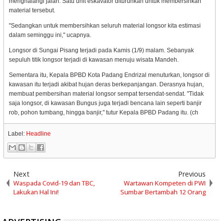
menghalangi jalan. Satu unit eskavator diturunkan untuk membersihkan
material tersebut.
"Sedangkan untuk membersihkan seluruh material longsor kita estimasi
dalam seminggu ini," ucapnya.
Longsor di Sungai Pisang terjadi pada Kamis (1/9) malam. Sebanyak
sepuluh titik longsor terjadi di kawasan menuju wisata Mandeh.
Sementara itu, Kepala BPBD Kota Padang Endrizal menuturkan, longsor di
kawasan itu terjadi akibat hujan deras berkepanjangan. Derasnya hujan,
membuat pembersihan material longsor sempat tersendat-sendat. "Tidak
saja longsor, di kawasan Bungus juga terjadi bencana lain seperti banjir
rob, pohon tumbang, hingga banjir," tutur Kepala BPBD Padang itu. (ch
Label:
Headline
Next
Previous
Waspada Covid-19 dan TBC,
Wartawan Kompeten di PWI
Lakukan Hal Ini!
Sumbar Bertambah 12 Orang