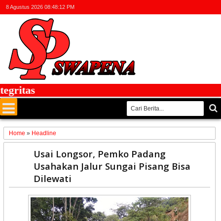
8 Agustus 2026
08:48:12 PM
ritas
Home
»
Headline
04
Usai Longsor, Pemko Padang
Sep
Usahakan Jalur Sungai Pisang Bisa
2022
Dilewati