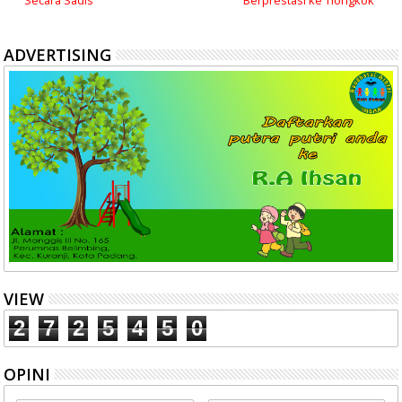
ADVERTISING
VIEW
2
7
2
5
4
5
0
OPINI