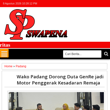
8 Agustus 2026
10:28:12 PM
s
Home
»
Padang
20
Wako Padang Dorong Duta GenRe jadi
Jan
Motor Penggerak Kesadaran Remaja
2026