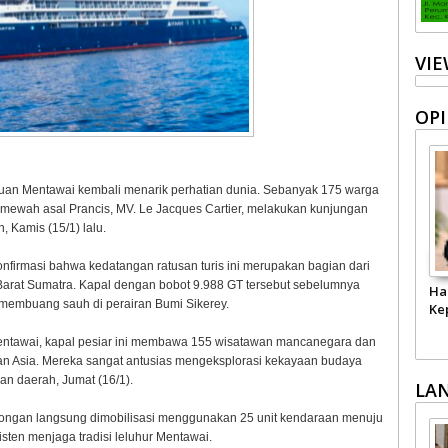
VI
OPI
uan Mentawai kembali menarik perhatian dunia. Sebanyak 175 warga
mewah asal Prancis, MV. Le Jacques Cartier, melakukan kunjungan
, Kamis (15/1) lalu.
irmasi bahwa kedatangan ratusan turis ini merupakan bagian dari
 Barat Sumatra. Kapal dengan bobot 9.988 GT tersebut sebelumnya
Ha
membuang sauh di perairan Bumi Sikerey.
Ke
Mentawai, kapal pesiar ini membawa 155 wisatawan mancanegara dan
dan Asia. Mereka sangat antusias mengeksplorasi kekayaan budaya
an daerah, Jumat (16/1).
LA
bongan langsung dimobilisasi menggunakan 25 unit kendaraan menuju
sten menjaga tradisi leluhur Mentawai.