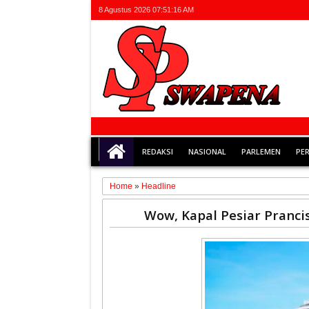
8 Agustus 2026
07:51:16 AM
REDAKSI
NASIONAL
PARLEMEN
PE
Home
»
Headline
17
Wow, Kapal Pesiar Pranci
Jan
2026