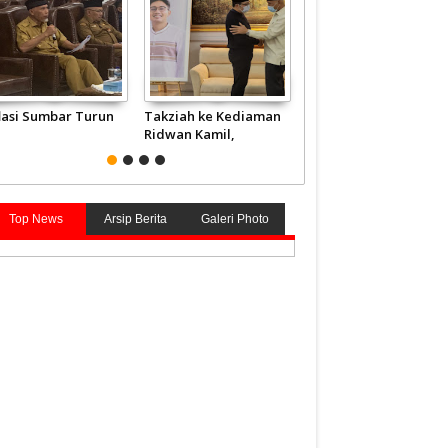
flasi Sumbar Turun
Takziah ke Kediaman
JCH Kloter Pertama
Ridwan Kamil,
Embarkasi Padang
Gubernur Mahyeldi
Terbang ke Tanah
Doakan Eril Syahid
Suci
Top News
Arsip Berita
Galeri Photo