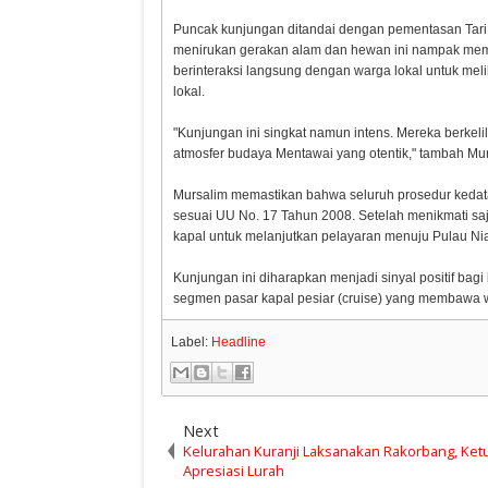
Puncak kunjungan ditandai dengan pementasan Tari T
menirukan gerakan alam dan hewan ini nampak memu
berinteraksi langsung dengan warga lokal untuk meli
lokal.
"Kunjungan ini singkat namun intens. Mereka berkeli
atmosfer budaya Mentawai yang otentik," tambah Mur
Mursalim memastikan bahwa seluruh prosedur kedatan
sesuai UU No. 17 Tahun 2008. Setelah menikmati saj
kapal untuk melanjutkan pelayaran menuju Pulau Ni
Kunjungan ini diharapkan menjadi sinyal positif bag
segmen pasar kapal pesiar (cruise) yang membawa 
Label:
Headline
Next
Kelurahan Kuranji Laksanakan Rakorbang, Ket
Apresiasi Lurah