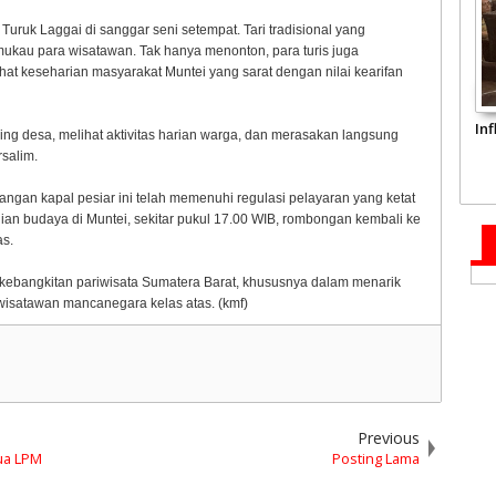
uruk Laggai di sanggar seni setempat. Tari tradisional yang
kau para wisatawan. Tak hanya menonton, para turis juga
hat keseharian masyarakat Muntei yang sarat dengan nilai kearifan
In
ling desa, melihat aktivitas harian warga, dan merasakan langsung
salim.
gan kapal pesiar ini telah memenuhi regulasi pelayaran yang ketat
ian budaya di Muntei, sekitar pukul 17.00 WIB, rombongan kembali ke
as.
i kebangkitan pariwisata Sumatera Barat, khususnya dalam menarik
wisatawan mancanegara kelas atas. (kmf)
Previous
ua LPM
Posting Lama