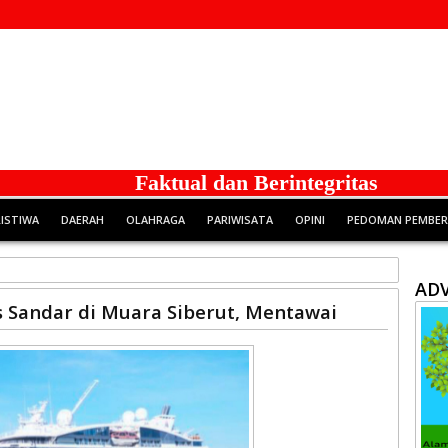
Faktual dan Berintegritas
RISTIWA
DAERAH
OLAHRAGA
PARIWISATA
OPINI
PEDOMAN PEMBERI
ADV
s Sandar di Muara Siberut, Mentawai