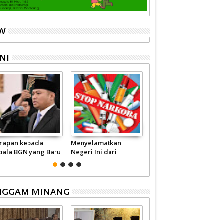
EW
NI
rapan kepada
Menyelamatkan
Pariwisata Sumbar
pala BGN yang Baru
Negeri Ini dari
Perlu Satu Visi
Narkoba
Pemerintah -
Masyarakat
NGGAM MINANG