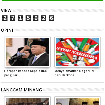
VIEW
2
7
1
5
9
2
6
OPINI
Harapan kepada Kepala BGN
Menyelamatkan Negeri Ini
yang Baru
dari Narkoba
LANGGAM MINANG