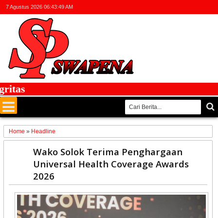
7 Agustus 2026
06:43:49 AM
as
Home
»
Headline
28
Wako Solok Terima Penghargaan
Jan
Universal Health Coverage Awards
2026
2026