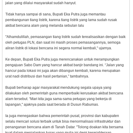
jalan yang dilalui masyarakat sudah hanyut.
Tidak hanya sampai di sana, Bupati Eka Putra juga memantau
pembangunan tiang listrik, karena tiang listrik yang lama sudah rusak
akibat bencana alam yang melanda sebulan lalu
"Alhamdulillah, pemasangan tiang listrik sudah terealisasikan dengan baik
oleh petugas PLN, dan saat ini masih proses pemasangannya, semoga
aliran listrik di lokasi bencana ini segera normal kembali," ujarnya.
Ke depan, Bupati Eka Putra juga merencanakan untuk merampungkan
pengajuan Sabo Dam yang hancur akibat banjir bandang ini. “Jalan yang
hancur pada lokasi ini juga akan dibangun kembali, karena merupakan
urat nadi distribusi dan hasil pertanian,” tambahnya.
Bupati berharap agar masyarakat mendukung segala upaya yang
dilakukan oleh pemerintah guna memperbaiki kerusakan akibat bencana
alam tersebut. “Mari kita jaga sama-sama petugas yang bekerja di
lapangan," ajaknya pada saat berada di Dusun Rabumas.
Ia juga menegaskan bahwa pemerintah pusat, provinsi dan kabupaten
selalu mencari solusi terbaik untuk bisa menormalisasi infrastruktur dan
penanganan bencana alam di Tanah Datar. "Tolong doakan kita bersama
kuat dalam menjalankan tugas yang mulia ini demi kesejahteraan