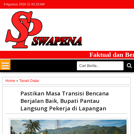
9 Agustus 2026
11:43:19 AM
Faktual dan Berint
Home
»
Tanah Datar
04
Pastikan Masa Transisi Bencana
Jan
Berjalan Baik, Bupati Pantau
2026
Langsung Pekerja di Lapangan