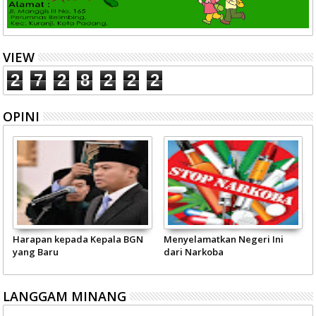
VIEW
2
7
2
8
2
2
2
OPINI
pala BGN
Menyelamatkan Negeri Ini
Pariwisata Sumbar Perl
dari Narkoba
Visi Pemerintah - Masy
LANGGAM MINANG