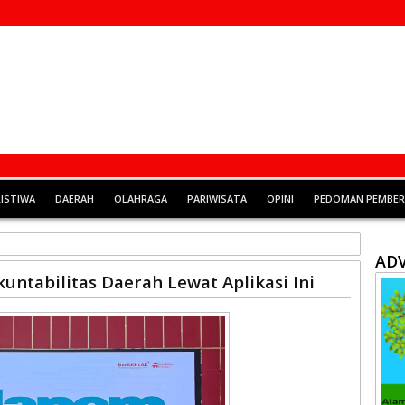
RISTIWA
DAERAH
OLAHRAGA
PARIWISATA
OPINI
PEDOMAN PEMBERI
ADV
ntabilitas Daerah Lewat Aplikasi Ini