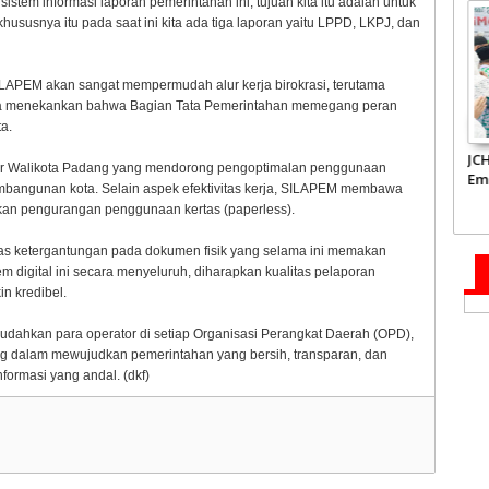
stem informasi laporan pemerintahan ini, tujuan kita itu adalah untuk
susnya itu pada saat ini kita ada tiga laporan yaitu LPPD, LKPJ, dan
LAPEM akan sangat mempermudah alur kerja birokrasi, terutama
. Ia menekankan bahwa Bagian Tata Pemerintahan memegang peran
ta.
Inflasi Sumbar Turun
Takziah ke Kediaman
JC
besar Walikota Padang yang mendorong pengoptimalan penggunaan
Ridwan Kamil,
Em
embangunan kota. Selain aspek efektivitas kerja, SILAPEM membawa
Gubernur Mahyeldi
Te
rakan pengurangan penggunaan kertas (paperless).
Doakan Eril Syahid
Su
s ketergantungan pada dokumen fisik yang selama ini memakan
 digital ini secara menyeluruh, diharapkan kualitas pelaporan
n kredibel.
dahkan para operator di setiap Organisasi Perangkat Daerah (OPD),
ang dalam mewujudkan pemerintahan yang bersih, transparan, dan
nformasi yang andal. (dkf)