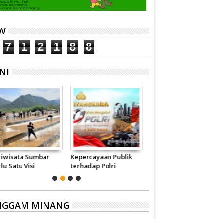
EW
7
1
2
1
8
8
NI
riwisata Sumbar
Kepercayaan Publik
Jangan-jangan Ini
lu Satu Visi
terhadap Polri
Modus 'Pembunuhan'
merintah -
Pertalite
syarakat
NGGAM MINANG