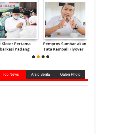
H Kloter Pertama
Pemprov Sumbar akan
Embarkasi Haji
barkasi Padang
Tata Kembali Flyover
Sumbar Berangkatka
rbang ke Tanah
Duku
2.840 Jemaah Mulai 4
ci
Juni
Top News
Arsip Berita
Galeri Photo