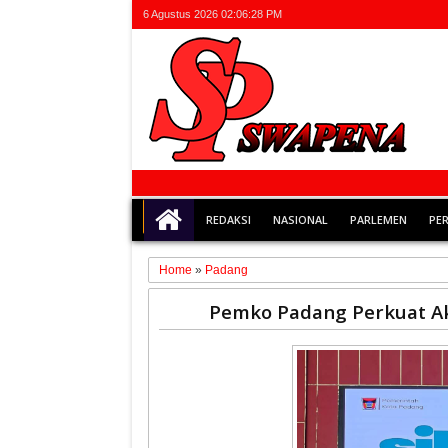
6 Agustus 2026
02:06:28 PM
REDAKSI
NASIONAL
PARLEMEN
PE
Home
»
Padang
15
Pemko Padang Perkuat Aku
Jan
2026