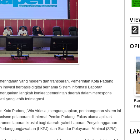
VI
2
OPI
merintahan yang modern dan transparan, Pemerintah Kota Padang
 inovasi berbasis digital bernama Sistem Informasi Laporan
i merupakan langkah konkret pemerintah daerah dalam merespons
si yang lebih terintegrasi.
Harapan kepada
Menyelamatkan
Pa
Kepala BGN yang Baru
Negeri Ini dari
Per
an Kota Padang, Win Atriosa, mengungkapkan, pembangunan sistem ini
Narkoba
Pe
Ma
nisme pelaporan di internal Pemko Padang. Fokus utama aplikasi
strumen laporan krusial bagi daerah, yakni Laporan Penyelenggaraan
Pertanggungjawaban (LKPJ), dan Standar Pelayanan Minimal (SPM).
LA