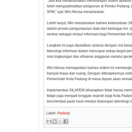
"Jadi kita melaksanakan membangun sistem aplikasi si
lebih mengoptimalkan pelaporan di Pemko Padang, khu
SPM," ujar Win Atriosa menjelaskan.
Lebih lanjut, Win menjelaskan bahwa keberadaan SI
dalam proses pengumpulan data dari berbagai lini
sentral sebagai simpul informasi bagi Pemerintah Ko
Langkah ini juga dipastikan selaras dengan visi 
teknologi informasi dalam mencapai setiap target p
misi lingkungan dan efisiensi anggaran melalui ge
Win Atriosa menegaskan bahwa sistem ini memangka
banyak biaya dan ruang. Dengan diterapkannya sistem
Pemerintah Kota Padang di masa depan akan semaki
Implementasi SILAPEM diharapkan tidak hanya memu
tetapi juga menjadi tonggak sejarah bagi Kota Pad
berorientasi pada hasil melalui dukungan teknologi i
Label:
Padang