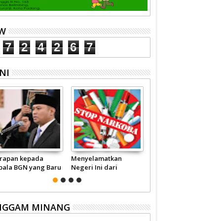
EW
7
2
4
2
6
7
NI
rapan kepada
Menyelamatkan
Pariwisata Sumbar
pala BGN yang Baru
Negeri Ini dari
Perlu Satu Visi
Narkoba
Pemerintah -
Masyarakat
NGGAM MINANG