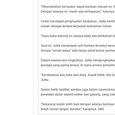
​"Alhamdulillah bersyukur dapat bantuan macam ini. K
Dengan adanya ini, masih ada keringanan," tuturnya 
Untuk mendapat penghasilan tambahan, Julita membu
rumah sebagai tempat berjualan kebutuhan harian.
"Saya buka warung ini supaya tetap ada tambahan-t
​Saat ini, Julita menempati unit Huntara tersebut be
berupa "rumah lepas" atau tanpa sekat kamar perman
​Dalam wawancara singkatnya, Julita mengungkapkan
kendala yang paling terasa, di mana proses pemuliha
​"Kendalanya ada suka dan duka. Kayak listrik, dari 
Julita.
​Selain listrik, fasilitas sanitasi juga belum sepenu
peralatan dasar seperti ember dan gayung, yang cuku
"Sekarang sudah lebih baik dengan adanya bantuan d
butuh uluran tangan donatur," harapnya. (dkf)