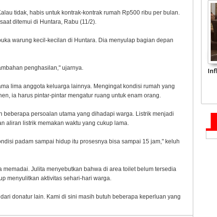
alau tidak, habis untuk kontrak-kontrak rumah Rp500 ribu per bulan.
saat ditemui di Huntara, Rabu (11/2).
ka warung kecil-kecilan di Huntara. Dia menyulap bagian depan
ambahan penghasilan," ujarnya.
In
rsama lima anggota keluarga lainnya. Mengingat kondisi rumah yang
en, ia harus pintar-pintar mengatur ruang untuk enam orang.
 beberapa persoalan utama yang dihadapi warga. Listrik menjadi
n aliran listrik memakan waktu yang cukup lama.
kondisi padam sampai hidup itu prosesnya bisa sampai 15 jam," keluh
hnya memadai. Julita menyebutkan bahwa di area toilet belum tersedia
p menyulitkan aktivitas sehari-hari warga.
ari donatur lain. Kami di sini masih butuh beberapa keperluan yang