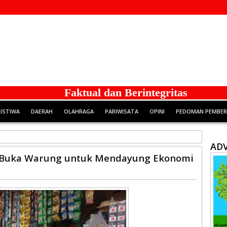
Faktual dan Berintegritas
RISTIWA
DAERAH
OLAHRAGA
PARIWISATA
OPINI
PEDOMAN PEMBERI
ADV
, Buka Warung untuk Mendayung Ekonomi