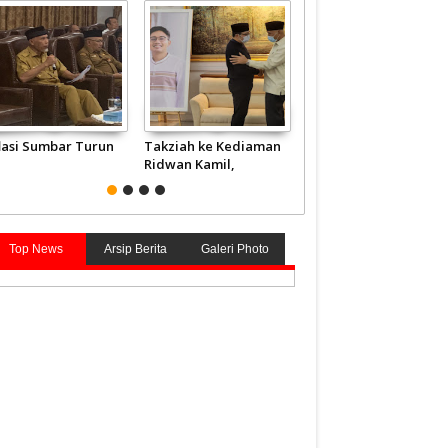
flasi Sumbar Turun
Takziah ke Kediaman
JCH Kloter Pertama
Ridwan Kamil,
Embarkasi Padang
Gubernur Mahyeldi
Terbang ke Tanah
Doakan Eril Syahid
Suci
Top News
Arsip Berita
Galeri Photo