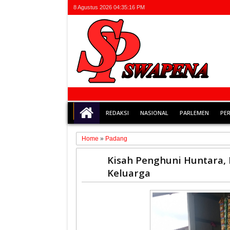
8 Agustus 2026
04:35:16 PM
REDAKSI
NASIONAL
PARLEMEN
PE
Home
»
Padang
12
Kisah Penghuni Huntara
Feb
Keluarga
2026