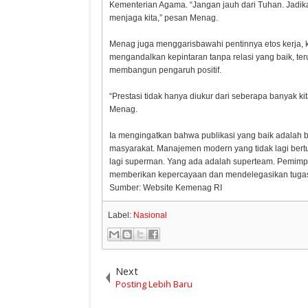
Kementerian Agama. “Jangan jauh dari Tuhan. Jadika
menjaga kita,” pesan Menag.
Menag juga menggarisbawahi pentinnya etos kerja, 
mengandalkan kepintaran tanpa relasi yang baik, te
membangun pengaruh positif.
“Prestasi tidak hanya diukur dari seberapa banyak kit
Menag.
Ia mengingatkan bahwa publikasi yang baik adalah 
masyarakat. Manajemen modern yang tidak lagi bertu
lagi superman. Yang ada adalah superteam. Pemimp
memberikan kepercayaan dan mendelegasikan tugas,
Sumber: Website Kemenag RI
Label:
Nasional
Next
Posting Lebih Baru