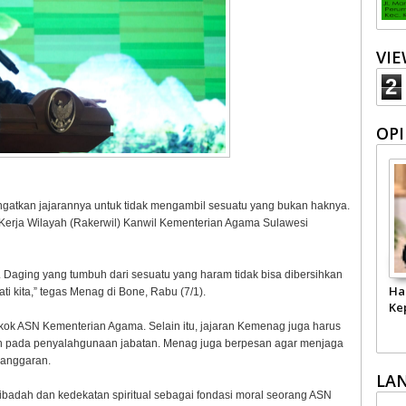
VI
2
OPI
atkan jajarannya untuk tidak mengambil sesuatu yang bukan haknya.
erja Wilayah (Rakerwil) Kanwil Kementerian Agama Sulawesi
Daging yang tumbuh dari sesuatu yang haram tidak bisa dibersihkan
Ha
ati kita,” tegas Menag di Bone, Rabu (7/1).
Ke
okok ASN Kementerian Agama. Selain itu, jajaran Kemenag juga harus
n pada penyalahgunaan jabatan. Menag juga berpesan agar menjaga
langgaran.
LA
ibadah dan kedekatan spiritual sebagai fondasi moral seorang ASN