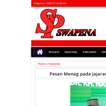
6 Agustus 2026
07:33:48 AM
REDAKSI
NASIONAL
PARLEMEN
PE
Home
»
Nasional
08
Pesan Menag pada Jajara
Jan
2026