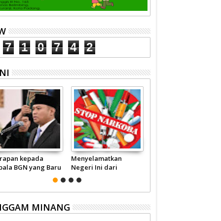
EW
7
1
0
7
4
2
NI
rapan kepada
Menyelamatkan
Pariwisata Sumbar
pala BGN yang Baru
Negeri Ini dari
Perlu Satu Visi
Narkoba
Pemerintah -
Masyarakat
NGGAM MINANG