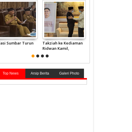
flasi Sumbar Turun
Takziah ke Kediaman
JCH Kloter Pertama
Ridwan Kamil,
Embarkasi Padang
Gubernur Mahyeldi
Terbang ke Tanah
Doakan Eril Syahid
Suci
Top News
Arsip Berita
Galeri Photo