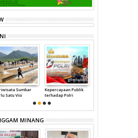
EW
NI
riwisata Sumbar
Kepercayaan Publik
Jangan-jangan Ini
lu Satu Visi
terhadap Polri
Modus 'Pembunuhan'
merintah -
Pertalite
syarakat
NGGAM MINANG