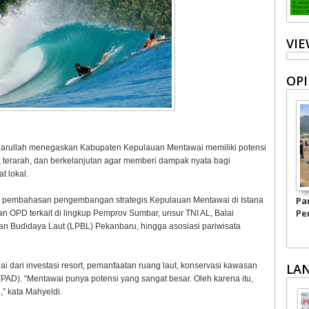
VI
OPI
harullah menegaskan Kabupaten Kepulauan Mentawai memiliki potensi
s, terarah, dan berkelanjutan agar memberi dampak nyata bagi
t lokal.
Harapan kepada
Menyelamatkan
Pa
t pembahasan pengembangan strategis Kepulauan Mentawai di Istana
Kepala BGN yang Baru
Negeri Ini dari
Per
ran OPD terkait di lingkup Pemprov Sumbar, unsur TNI AL, Balai
Narkoba
Pe
n Budidaya Laut (LPBL) Pekanbaru, hingga asosiasi pariwisata
Ma
ai dari investasi resort, pemanfaatan ruang laut, konservasi kawasan
LA
 (PAD). “Mentawai punya potensi yang sangat besar. Oleh karena itu,
” kata Mahyeldi.