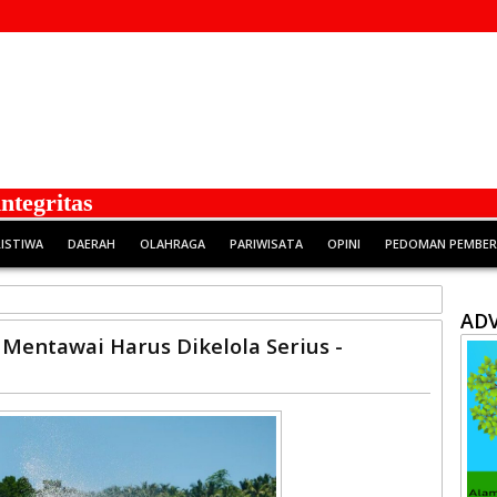
ritas
RISTIWA
DAERAH
OLAHRAGA
PARIWISATA
OPINI
PEDOMAN PEMBERI
ADV
 Mentawai Harus Dikelola Serius -