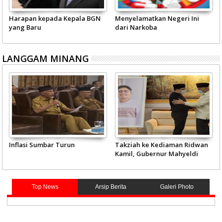
Harapan kepada Kepala BGN
Menyelamatkan Negeri Ini
yang Baru
dari Narkoba
LANGGAM MINANG
Inflasi Sumbar Turun
Takziah ke Kediaman Ridwan
Kamil, Gubernur Mahyeldi
Doakan Eril Syahid
Top News
Arsip Berita
Galeri Photo