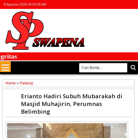
8 Agustus 2026
04:54:06 AM
tas
Home
»
Padang
10
Erianto Hadiri Subuh Mubarakah di
May
Masjid Muhajirin, Perumnas
2026
Belimbing