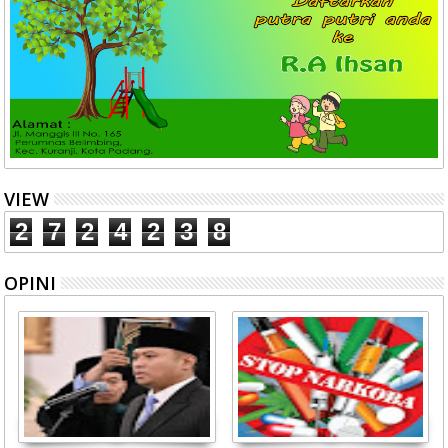
VIEW
2
7
2
4
2
3
8
OPINI