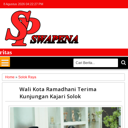
8 Agustus 2026
04:22:27 PM
as
Home
»
Solok Raya
13
Wali Kota Ramadhani Terima
May
Kunjungan Kajari Solok
2026