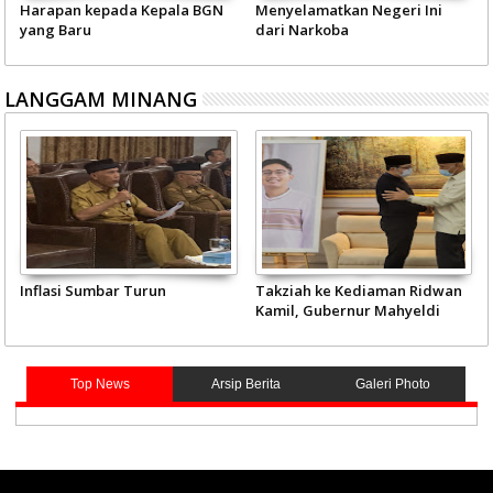
Harapan kepada Kepala BGN
Menyelamatkan Negeri Ini
yang Baru
dari Narkoba
LANGGAM MINANG
Inflasi Sumbar Turun
Takziah ke Kediaman Ridwan
Kamil, Gubernur Mahyeldi
Doakan Eril Syahid
Top News
Arsip Berita
Galeri Photo