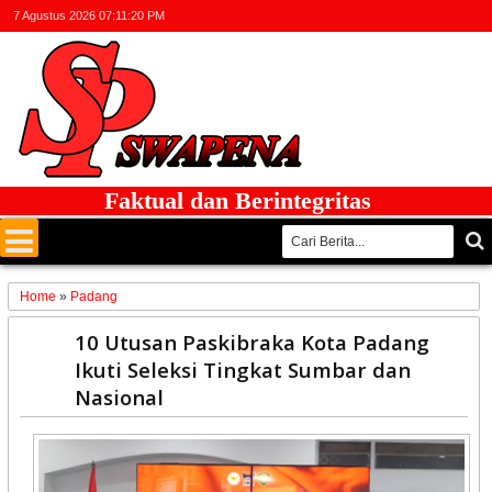
7 Agustus 2026
07:11:20 PM
Faktual dan Berintegritas
Home
»
Padang
08
10 Utusan Paskibraka Kota Padang
May
Ikuti Seleksi Tingkat Sumbar dan
2026
Nasional