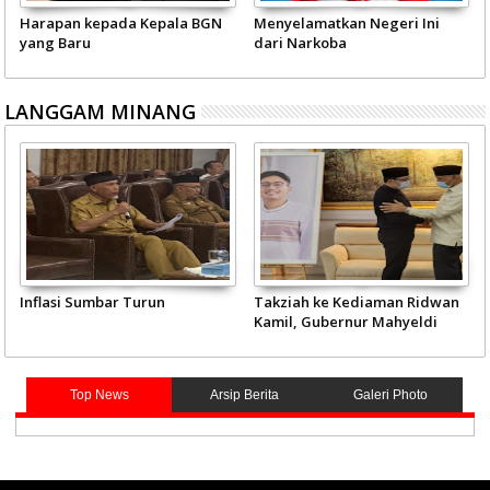
Harapan kepada Kepala BGN
Menyelamatkan Negeri Ini
yang Baru
dari Narkoba
LANGGAM MINANG
Inflasi Sumbar Turun
Takziah ke Kediaman Ridwan
Kamil, Gubernur Mahyeldi
Doakan Eril Syahid
Top News
Arsip Berita
Galeri Photo