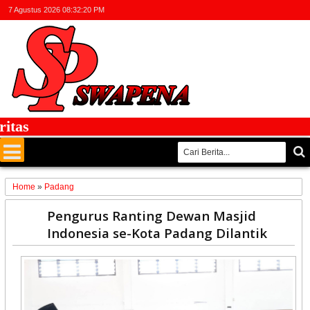
7 Agustus 2026
08:32:20 PM
s
Home
»
Padang
09
Pengurus Ranting Dewan Masjid
May
Indonesia se-Kota Padang Dilantik
2026