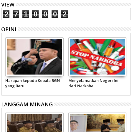
VIEW
2
7
1
0
0
0
2
OPINI
Harapan kepada Kepala BGN
Menyelamatkan Negeri Ini
yang Baru
dari Narkoba
LANGGAM MINANG