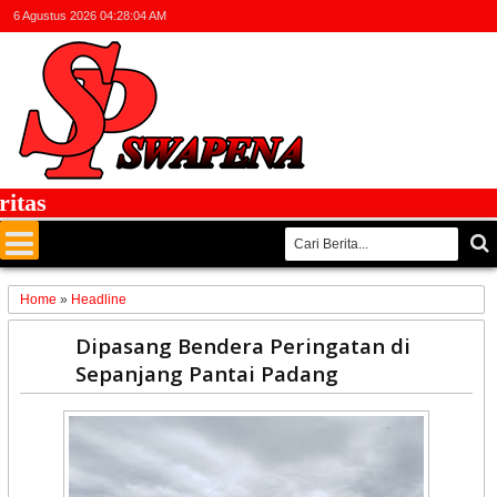
6 Agustus 2026
04:28:04 AM
as
Home
»
Headline
21
Dipasang Bendera Peringatan di
Nov
Sepanjang Pantai Padang
2022