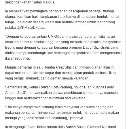
sektor perikanan,” jelas Maigus.
Ia menekankan pentingnya pengolahan pascapanen sebagai strategi
utama. Ikan-ikan hasil tangkapan tidak hanya dijual dalam bentuk mentah,
tetapi juga diolah secara kreatif dan bernilai tambah untuk mendorong
pelaku UMKM naik kelas.
“Dengan kolaborasi antara UMKM dan inovasi pengolahan, kita harap
akan lahir produk-produk unggulan yang menarik dan disukai masyarakat.
Begitu juga dengan kolaborasi bersama program Dapur Gizi Gratis yang
dinilai mampu membangkitkan semangat masyarakat dalam mengonsumsi
ikan," sebutnya.
Maigus berharap mlealui lomba kreativitas dan inovasi olahan ikan ini,
dapat melahirkan ide-ide segar dan menciptakan produk berbasis ikan
yang bergizi, menarik, dan digemari semua kalangan.
Sementara itu, Ketua Forikan Kota Padang, Ny. dr. Dian Puspita Fadly
Amran, Sp.JP, menyampaikan bahwa pembinaan sumber daya manusia
unggul dan berkarakter harus dimulai dari keluarga.
“Umumnya masyarakat Minang lebih menyukai konsumsi daging dan
makanan bersantan. Ini menjadi tantangan untuk mengubah pola makan
menuju yang lebih sehat dan seimbang,” jelasnya.
Ia mengungkapkan, berdasarkan data Survei Sosial Ekonomi Nasional