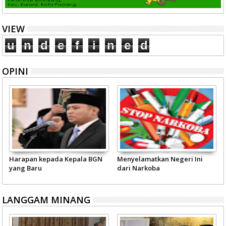
VIEW
u
n
d
e
f
i
n
e
d
OPINI
Harapan kepada Kepala BGN
Menyelamatkan Negeri Ini
yang Baru
dari Narkoba
LANGGAM MINANG