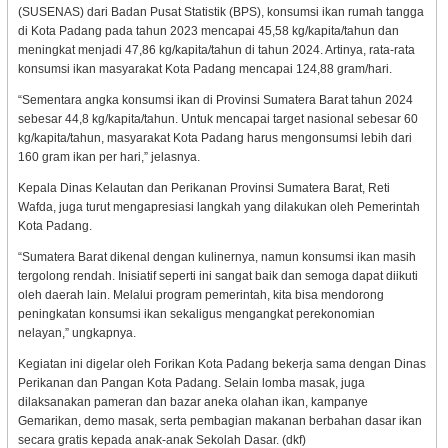
(SUSENAS) dari Badan Pusat Statistik (BPS), konsumsi ikan rumah tangga
di Kota Padang pada tahun 2023 mencapai 45,58 kg/kapita/tahun dan
meningkat menjadi 47,86 kg/kapita/tahun di tahun 2024. Artinya, rata-rata
konsumsi ikan masyarakat Kota Padang mencapai 124,88 gram/hari.
“Sementara angka konsumsi ikan di Provinsi Sumatera Barat tahun 2024
sebesar 44,8 kg/kapita/tahun. Untuk mencapai target nasional sebesar 60
kg/kapita/tahun, masyarakat Kota Padang harus mengonsumsi lebih dari
160 gram ikan per hari,” jelasnya.
Kepala Dinas Kelautan dan Perikanan Provinsi Sumatera Barat, Reti
Wafda, juga turut mengapresiasi langkah yang dilakukan oleh Pemerintah
Kota Padang.
“Sumatera Barat dikenal dengan kulinernya, namun konsumsi ikan masih
tergolong rendah. Inisiatif seperti ini sangat baik dan semoga dapat diikuti
oleh daerah lain. Melalui program pemerintah, kita bisa mendorong
peningkatan konsumsi ikan sekaligus mengangkat perekonomian
nelayan,” ungkapnya.
Kegiatan ini digelar oleh Forikan Kota Padang bekerja sama dengan Dinas
Perikanan dan Pangan Kota Padang. Selain lomba masak, juga
dilaksanakan pameran dan bazar aneka olahan ikan, kampanye
Gemarikan, demo masak, serta pembagian makanan berbahan dasar ikan
secara gratis kepada anak-anak Sekolah Dasar. (dkf)