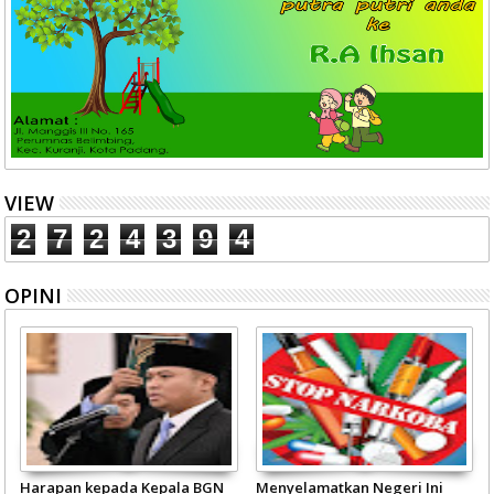
VIEW
2
7
2
4
3
9
4
OPINI
Harapan kepada Kepala BGN
Menyelamatkan Negeri Ini