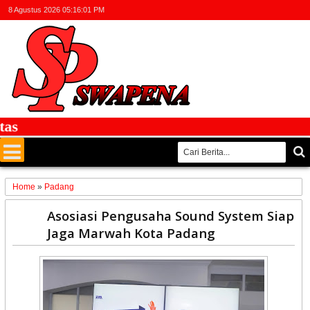
8 Agustus 2026
05:16:01 PM
Home
»
Padang
27
Asosiasi Pengusaha Sound System Siap
May
Jaga Marwah Kota Padang
2025