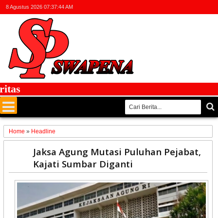
8 Agustus 2026
07:37:44 AM
s
Home
»
Headline
14
Jaksa Agung Mutasi Puluhan Pejabat,
Oct
Kajati Sumbar Diganti
2025