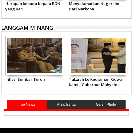
Harapan kepada Kepala BGN
Menyelamatkan Negeri Ini
yang Baru
dari Narkoba
LANGGAM MINANG
Inflasi Sumbar Turun
Takziah ke Kediaman Ridwan
Kamil, Gubernur Mahyeldi
Doakan Eril Syahid
Top News
Arsip Berita
Galeri Photo