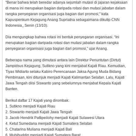
"Benar bahwa telah beredar adanya sejumlah mutasi di jajaran kejaksaan
di mana ini merupakan bagian daripada rotasi dan mutasi jabatan dalam
rangka penyegaran organisasi juga bagian dari promosi," kata
Kapuspenkum Kejagung Anang Supriatna sebagaimana dikutip CNN
Indonesia,, Senin (13/10).
Dia mengungkap bahwa rotasi ini bentuk penyegaran organisasi. “Ini
merupakan bagian daripada rotasi dan mutasi jabatan dalam rangka
penyegaran organisasi juga bagian dari promosi,” ujar Anang.
Beberapa nama yang dimutasi antara lain Direktur Penuntutan (Dirtut)
Jampidsus Kejagung, Sutikno yang kini menjabat Kajati Riau. Kemudian,
Tiyas Widiarto selaku Kabiro Perencanaan Jaksa Agung Muda Bidang
Pembinaan, kini ditunjuk menjadi Kajati Kalimantan Selatan. Lalu, Kajati
Jawa Tengah diisi Siswanto yang sebelumnya menjabat Kepala Kajati
Banten.
Berikut daftar 17 Kajati yang dirombak:
1. Sutikno menjadi Kajati Riau
2. Siswanto menjadi Kajati Jawa Tengah
3. Jacob Hendrik Pattipeilohy menjadi Kajati Sulawesi Utara
4. Ketut Sumedana menjadi Kajati Sumatera Selatan
5. Chatarina Muliana menjadi Kajati Bali
6. Muhibuddin menjadi Kajati Sumatera Barat