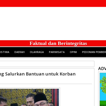
Faktual dan Berintegritas
RISTIWA
DAERAH
OLAHRAGA
PARIWISATA
OPINI
PEDOMAN PEMBERI
ADV
g Salurkan Bantuan untuk Korban