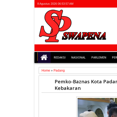
8 Agustus 2026
06:53:57 AM
REDAKSI
NASIONAL
PARLEMEN
PE
Home
»
Padang
15
Pemko-Baznas Kota Padan
Oct
Kebakaran
2025