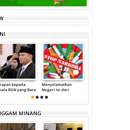
EW
NI
rapan kepada
Menyelamatkan
Pariwisata Sumbar
pala BGN yang Baru
Negeri Ini dari
Perlu Satu Visi
Narkoba
Pemerintah -
Masyarakat
NGGAM MINANG