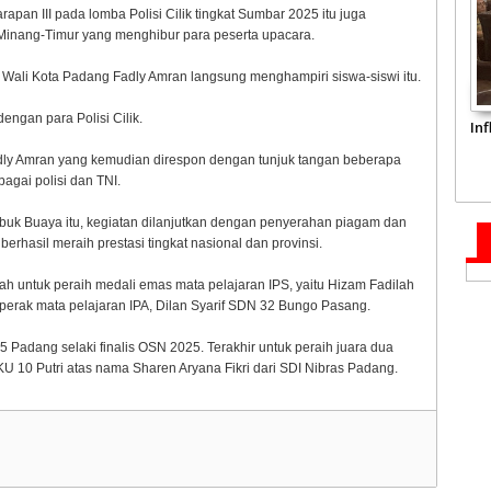
arapan III pada lomba Polisi Cilik tingkat Sumbar 2025 itu juga
 Minang-Timur yang menghibur para peserta upacara.
 Wali Kota Padang Fadly Amran langsung menghampiri siswa-siswi itu.
engan para Polisi Cilik.
In
a Fadly Amran yang kemudian direspon dengan tunjuk tangan beberapa
bagai polisi dan TNI.
Lubuk Buaya itu, kegiatan dilanjutkan dengan penyerahan piagam dan
erhasil meraih prestasi tingkat nasional dan provinsi.
h untuk peraih medali emas mata pelajaran IPS, yaitu Hizam Fadilah
 perak mata pelajaran IPA, Dilan Syarif SDN 32 Bungo Pasang.
 Padang selaki finalis OSN 2025. Terakhir untuk peraih juara dua
U 10 Putri atas nama Sharen Aryana Fikri dari SDI Nibras Padang.