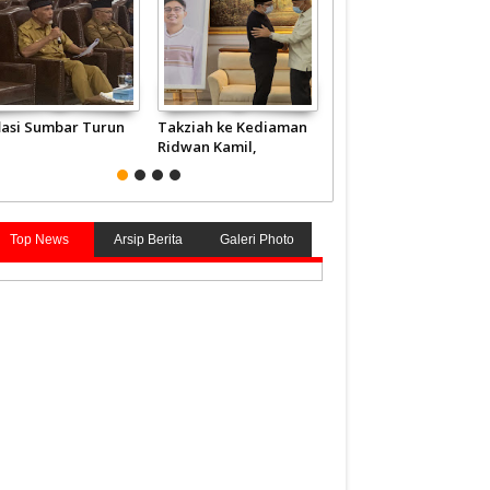
flasi Sumbar Turun
Takziah ke Kediaman
JCH Kloter Pertama
Ridwan Kamil,
Embarkasi Padang
Gubernur Mahyeldi
Terbang ke Tanah
Doakan Eril Syahid
Suci
Top News
Arsip Berita
Galeri Photo