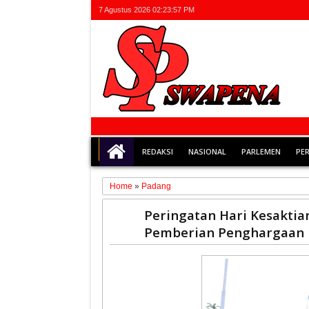
7 Agustus 2026
02:23:58 PM
REDAKSI
NASIONAL
PARLEMEN
PE
Home
»
Padang
01
Peringatan Hari Kesaktia
Oct
Pemberian Penghargaan
2025