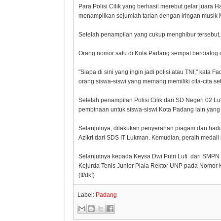
Para Polisi Cilik yang berhasil merebut gelar juara H
menampilkan sejumlah tarian dengan iringan musik
Setelah penampilan yang cukup menghibur tersebut,
Orang nomor satu di Kota Padang sempat berdialog d
"Siapa di sini yang ingin jadi polisi atau TNI," kat
orang siswa-siswi yang memang memiliki cita-cita se
Setelah penampilan Polisi Cilik dari SD Negeri 02 
pembinaan untuk siswa-siswi Kota Padang lain yang b
Selanjutnya, dilakukan penyerahan piagam dan hadia
Azikri dari SDS IT Lukman. Kemudian, peraih medali
Selanjutnya kepada Keysa Dwi Putri Lufi dari SMPN 5
Kejurda Tenis Junior Piala Rektor UNP pada Nomor K
(tf/dkf)
Label:
Padang