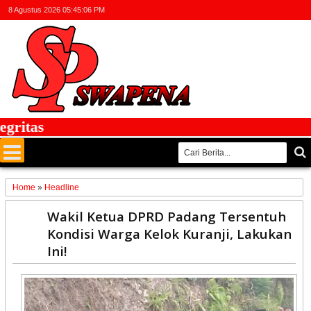
8 Agustus 2026
05:45:07 PM
tas
Home
»
Headline
12
Wakil Ketua DPRD Padang Tersentuh
Oct
Kondisi Warga Kelok Kuranji, Lakukan
2025
Ini!