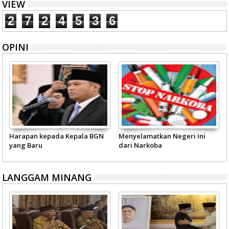
VIEW
2
7
2
4
5
3
6
OPINI
Harapan kepada Kepala BGN
Menyelamatkan Negeri Ini
yang Baru
dari Narkoba
LANGGAM MINANG