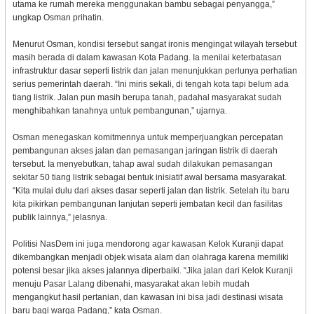
utama ke rumah mereka menggunakan bambu sebagai penyangga,”
ungkap Osman prihatin.
Menurut Osman, kondisi tersebut sangat ironis mengingat wilayah tersebut
masih berada di dalam kawasan Kota Padang. Ia menilai keterbatasan
infrastruktur dasar seperti listrik dan jalan menunjukkan perlunya perhatian
serius pemerintah daerah. “Ini miris sekali, di tengah kota tapi belum ada
tiang listrik. Jalan pun masih berupa tanah, padahal masyarakat sudah
menghibahkan tanahnya untuk pembangunan,” ujarnya.
Osman menegaskan komitmennya untuk memperjuangkan percepatan
pembangunan akses jalan dan pemasangan jaringan listrik di daerah
tersebut. Ia menyebutkan, tahap awal sudah dilakukan pemasangan
sekitar 50 tiang listrik sebagai bentuk inisiatif awal bersama masyarakat.
“Kita mulai dulu dari akses dasar seperti jalan dan listrik. Setelah itu baru
kita pikirkan pembangunan lanjutan seperti jembatan kecil dan fasilitas
publik lainnya,” jelasnya.
Politisi NasDem ini juga mendorong agar kawasan Kelok Kuranji dapat
dikembangkan menjadi objek wisata alam dan olahraga karena memiliki
potensi besar jika akses jalannya diperbaiki. “Jika jalan dari Kelok Kuranji
menuju Pasar Lalang dibenahi, masyarakat akan lebih mudah
mengangkut hasil pertanian, dan kawasan ini bisa jadi destinasi wisata
baru bagi warga Padang,” kata Osman.