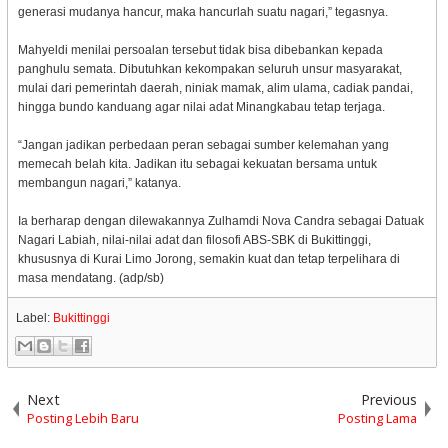
generasi mudanya hancur, maka hancurlah suatu nagari,” tegasnya.
Mahyeldi menilai persoalan tersebut tidak bisa dibebankan kepada
panghulu semata. Dibutuhkan kekompakan seluruh unsur masyarakat,
mulai dari pemerintah daerah, niniak mamak, alim ulama, cadiak pandai,
hingga bundo kanduang agar nilai adat Minangkabau tetap terjaga.
“Jangan jadikan perbedaan peran sebagai sumber kelemahan yang
memecah belah kita. Jadikan itu sebagai kekuatan bersama untuk
membangun nagari,” katanya.
Ia berharap dengan dilewakannya Zulhamdi Nova Candra sebagai Datuak
Nagari Labiah, nilai-nilai adat dan filosofi ABS-SBK di Bukittinggi,
khususnya di Kurai Limo Jorong, semakin kuat dan tetap terpelihara di
masa mendatang. (adp/sb)
Label:
Bukittinggi
Next
Previous
Posting Lebih Baru
Posting Lama