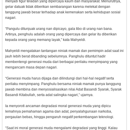
menjadi figur teladan yang dipercaya kaum dan masyarakat. Menurutnya,
gelar datuak tidak diberikan sembarangan karena melekat dengan
tanggung jawab besar terhadap anak kemenakan serta kehidupan sosial
nagari.
“Pangulu ditunjuak urang nan dipicayo, gala tibo di urang nan bana.
Artinya, penghulu adalah orang yang dipercaya dan gelar itu diberikan
kepada orang yang memang layak,” kata Mahyeldi.
Mahyeldi mengatakan tantangan niniak mamak dan pemimpin adat saat ini
jauh lebih berat dibanding sebelumnya. Panghulu dituntut hadir
membentengi generasi muda dari berbagai perilaku menyimpang yang
mengancam masa depan nagari.
“Generasi muda harus dijaga dan dilindungi dari hal-hal negatif serta
perilaku menyimpang. Panghulu bersama niniak mamak punya tanggung
jawab membina dan menyosialisasikan nilai Adat Basandi Syarak, Syarak
Basandi Kitabullah, serta adat salingka nagari,” ujarnya.
Ia menyoroti ancaman degradasi moral generasi muda yang dipicu
lemahnya pemahaman agama dan adat, penyalahgunaan narkoba,
pergaulan bebas, hingga pengaruh negatif perkembangan teknologi.
“Saat ini moral generasi muda mengalami degradasi yang tinggi. Kalau