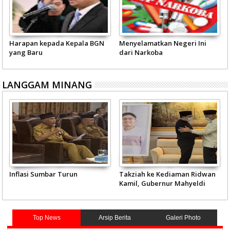
Harapan kepada Kepala BGN
Menyelamatkan Negeri Ini
yang Baru
dari Narkoba
LANGGAM MINANG
Inflasi Sumbar Turun
Takziah ke Kediaman Ridwan
Kamil, Gubernur Mahyeldi
Doakan Eril Syahid
Top News
Arsip Berita
Galeri Photo