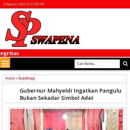
9 Agustus 2026
12:07:08 PM
itas
Home
»
Bukittinggi
18
Gubernur Mahyeldi Ingatkan Pangulu
May
Bukan Sekadar Simbol Adat
2026