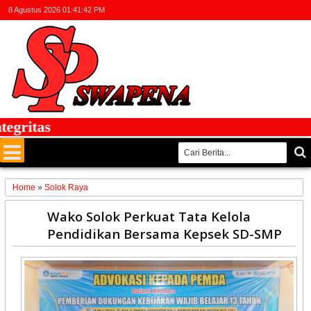
8 Agustus 2026
01:41:43 PM
ritas
Home
»
Solok Raya
19
Wako Solok Perkuat Tata Kelola
May
Pendidikan Bersama Kepsek SD-SMP
2026