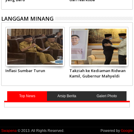
LANGGAM MINANG
Inflasi Sumbar Turun
Takziah ke Kediaman Ridwan
Kamil, Gubernur Mahyeldi
Doakan Eril Syahid
Top News
Arsip Berita
Galeri Photo
Swapena
© 2013. All Rights Reserved.
Powered by
Google