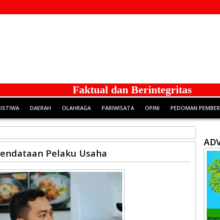
Faktual dan Berintegritas
RISTIWA
DAERAH
OLAHRAGA
PARIWISATA
OPINI
PEDOMAN PEMBERI
ADV
endataan Pelaku Usaha