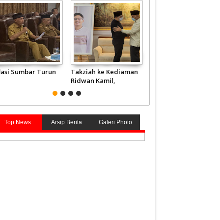
flasi Sumbar Turun
Takziah ke Kediaman
JCH Kloter Pertama
Ridwan Kamil,
Embarkasi Padang
Gubernur Mahyeldi
Terbang ke Tanah
Doakan Eril Syahid
Suci
Top News
Arsip Berita
Galeri Photo