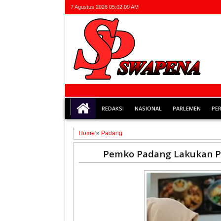
7 Agustus 2026
05:02:10 AM
REDAKSI
NASIONAL
PARLEMEN
PE
Home
»
Padang
25
Pemko Padang Lakukan P
May
2026