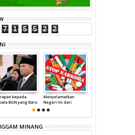
EW
7
1
5
5
2
2
NI
rapan kepada
Menyelamatkan
Pariwisata Sumbar
pala BGN yang Baru
Negeri Ini dari
Perlu Satu Visi
Narkoba
Pemerintah -
Masyarakat
NGGAM MINANG