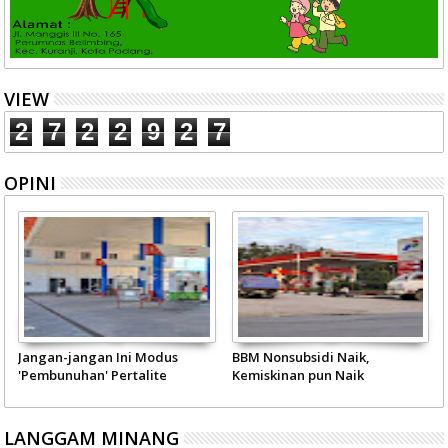
VIEW
2
7
2
2
9
2
7
OPINI
Jangan-jangan Ini Modus
BBM Nonsubsidi Naik,
'Pembunuhan' Pertalite
Kemiskinan pun Naik
LANGGAM MINANG