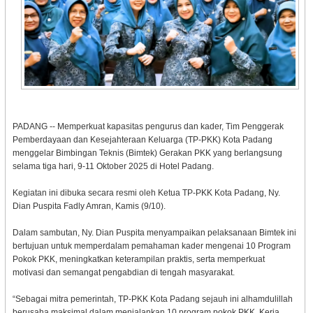
PADANG -- Memperkuat kapasitas pengurus dan kader, Tim Penggerak
Pemberdayaan dan Kesejahteraan Keluarga (TP-PKK) Kota Padang
menggelar Bimbingan Teknis (Bimtek) Gerakan PKK yang berlangsung
selama tiga hari, 9-11 Oktober 2025 di Hotel Padang.
Kegiatan ini dibuka secara resmi oleh Ketua TP-PKK Kota Padang, Ny.
Dian Puspita Fadly Amran, Kamis (9/10).
Dalam sambutan, Ny. Dian Puspita menyampaikan pelaksanaan Bimtek ini
bertujuan untuk memperdalam pemahaman kader mengenai 10 Program
Pokok PKK, meningkatkan keterampilan praktis, serta memperkuat
motivasi dan semangat pengabdian di tengah masyarakat.
“Sebagai mitra pemerintah, TP-PKK Kota Padang sejauh ini alhamdulillah
berusaha maksimal dalam menjalankan 10 program pokok PKK. Kerja