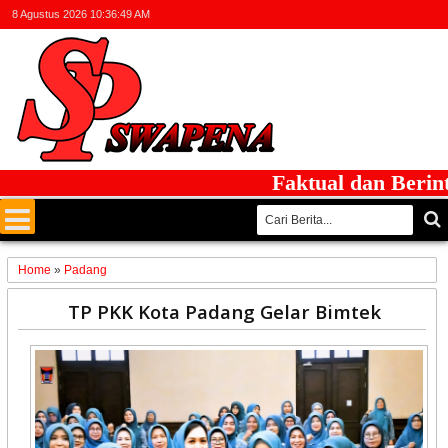
8 Agustus 2026
10:36:49 AM
Faktual dan Berintegr
Home
»
Padang
09
TP PKK Kota Padang Gelar Bimtek
Oct
2025