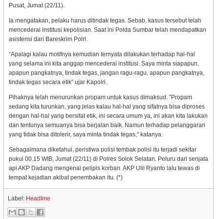
Pusat, Jumat (22/11).
Ia mengatakan, pelaku harus ditindak tegas. Sebab, kasus tersebut telah
mencederai institusi kepolisian. Saat ini Polda Sumbar telah mendapatkan
asistensi dari Bareskrim Polri.
“Apalagi kalau motifnya kemudian ternyata dilakukan terhadap hal-hal
yang selama ini kita anggap mencederai institusi. Saya minta siapapun,
apapun pangkatnya, tindak tegas, jangan ragu-ragu, apapun pangkatnya,
tindak tegas secara etik” ujar Kapolri.
Pihaknya telah menurunkan propam untuk kasus dimaksud. "Propam
sedang kita turunkan, yang jelas kalau hal-hal yang sifatnya bisa diproses
dengan hal-hal yang bersifat etik, ini secara umum ya, ini akan kita lakukan
dan tentunya semuanya bisa berjalan baik. Namun terhadap pelanggaran
yang tidak bisa ditolerir, saya minta tindak tegas," katanya.
Sebagaimana diketahui, peristiwa polisi tembak polisi itu terjadi sekitar
pukul 00.15 WIB, Jumat (22/11) di Polres Solok Selatan. Peluru dari senjata
api AKP Dadang mengenai pelipis korban. AKP Ulil Ryanto lalu tewas di
tempat kejadian akibat penembakan itu. (*)
Label:
Headline