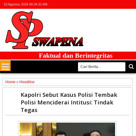
10 Agustus 2026
06:04:31 AM
Faktual dan Berintegritas
Home
»
Headline
23
Kapolri Sebut Kasus Polisi Tembak
Nov
Polisi Menciderai Intitusi: Tindak
2024
Tegas