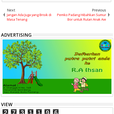
Next
Previous
Jangan Ada Juga yang Brisik di
Pemko Padang Hibahkan Sumur
Masa Tenang
Bor untuk Rutan Anak Aie
ADVERTISING
VIEW
2
7
3
1
1
9
6