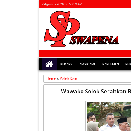
7 Agustus 2026
06:59:53 AM
REDAKSI
NASIONAL
PARLEMEN
PE
Home
»
Solok Kota
02
Wawako Solok Serahkan 
Jul
2026