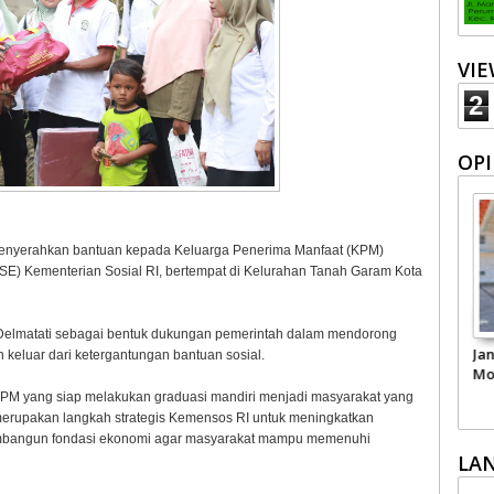
VI
2
OPI
 menyerahkan bantuan kepada Keluarga Penerima Manfaat (KPM)
E) Kementerian Sosial RI, bertempat di Kelurahan Tanah Garam Kota
Delmatati sebagai bentuk dukungan pemerintah dalam mendorong
matkan
Pariwisata Sumbar
Kepercayaan Publik
Ja
keluar dari ketergantungan bantuan sosial.
i dari
Perlu Satu Visi
terhadap Polri
Mo
Pemerintah -
Per
M yang siap melakukan graduasi mandiri menjadi masyarakat yang
Masyarakat
merupakan langkah strategis Kemensos RI untuk meningkatkan
embangun fondasi ekonomi agar masyarakat mampu memenuhi
LA