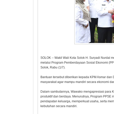
SOLOK -- Wakil Wali Kota Solok H. Suryadi Nurdal
melalui Program Pemberdayaan Sosial Ekonomi (PPS
Solok, Rabu (1/7).
Bantuan tersebut diberikan kepada KPM Asmar dan 
Harapan kepada
Menyela
masyarakat agar mampu mandiri secara ekonomi dan 
Kepala BGN yang Baru
Negeri In
Narkoba
Dalam sambutannya, Wawako mengapresiasi para KP
produktif dan berdaya. Menurutnya, Program PPSE 
pendapatan keluarga, memperkuat usaha, serta m
kebutuhan secara mandiri.