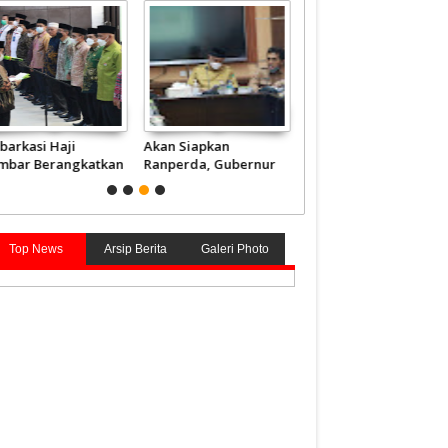
barkasi Haji
Akan Siapkan
Presiden akan
mbar Berangkatkan
Ranperda, Gubernur
Anugerahkan Gelar
840 Jemaah Mulai 4
Mahyeldi Sebut Kata
Pahlawan kepada 4
i
Kunci Soal Gambir
Tokoh, tak Ada dari
Sumbar
Top News
Arsip Berita
Galeri Photo