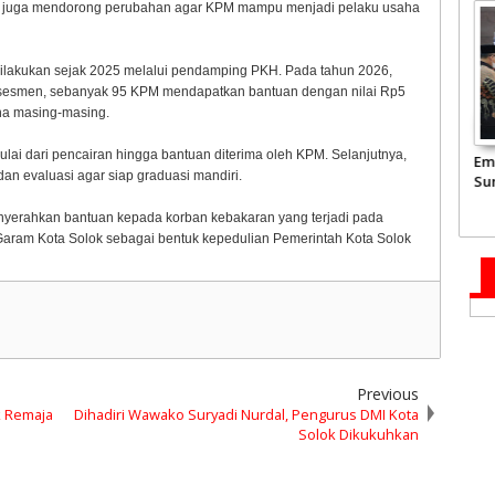
api juga mendorong perubahan agar KPM mampu menjadi pelaku usaha
dilakukan sejak 2025 melalui pendamping PKH. Pada tahun 2026,
asesmen, sebanyak 95 KPM mendapatkan bantuan dengan nilai Rp5
ha masing-masing.
i dari pencairan hingga bantuan diterima oleh KPM. Selanjutnya,
ke Kediaman
JCH Kloter Pertama
Pemprov Sumbar akan
Em
an evaluasi agar siap graduasi mandiri.
amil,
Embarkasi Padang
Tata Kembali Flyover
Su
 Mahyeldi
Terbang ke Tanah
Duku
2.
erahkan bantuan kepada korban kebakaran yang terjadi pada
il Syahid
Suci
Jun
Garam Kota Solok sebagai bentuk kepedulian Pemerintah Kota Solok
Previous
k Remaja
Dihadiri Wawako Suryadi Nurdal, Pengurus DMI Kota
Solok Dikukuhkan