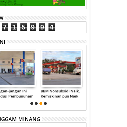
EW
7
1
5
9
9
4
NI
ngan-jangan Ini
BBM Nonsubsidi Naik,
Wahai Pejabat,
dus 'Pembunuhan'
Kemiskinan pun Naik
Berhentilah
talite
Memperkaya Diri
Sendiri
NGGAM MINANG