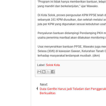
“Program ini tidak hanya memberikan bantuan, tet
yang mandiri dan berkelanjutan,” ujar Wawako.
Di Kota Solok, proses pengusulan KPM PPSE telah 
sebanyak 161 KPM diusulkan, dan setelah melalui 
juta per KPM yang digunakan sesuai kebutuhan usa
Penyaluran bantuan didampingi Pendamping PKH mula
Inflasi Sumbar Turun
Takziah 
usaha penerima manfaat akan dilakukan monitoring d
Ridwan K
Gubernur
Usai menyerahkan bantuan PPSE, Wawako juga meny
Doakan Er
Selasa (30/6) di kawasan Gawan, Kelurahan Tanah 
terhadap masyarakat terdampak musibah. (dkm)
Label:
Solok Kota
Next
Duta GenRe Harus Jadi Teladan dan Penggera
Berkualitas