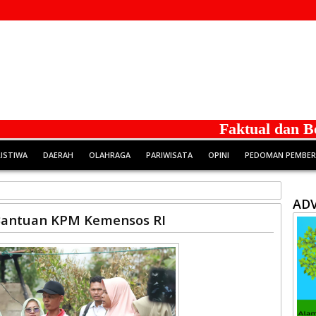
Faktual dan Berin
RISTIWA
DAERAH
OLAHRAGA
PARIWISATA
OPINI
PEDOMAN PEMBERI
ADV
Bantuan KPM Kemensos RI