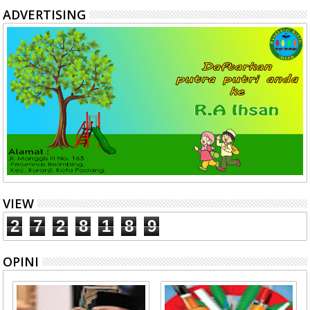
ADVERTISING
VIEW
2
7
2
8
1
8
9
OPINI