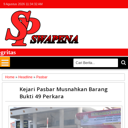
9 Agustus 2026
11:34:32 AM
tas
Home
»
Headline
»
Pasbar
10
Kejari Pasbar Musnahkan Barang
Jul
Bukti 49 Perkara
2025