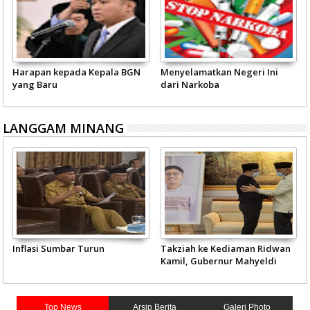
Harapan kepada Kepala BGN
Menyelamatkan Negeri Ini
yang Baru
dari Narkoba
LANGGAM MINANG
Inflasi Sumbar Turun
Takziah ke Kediaman Ridwan
Kamil, Gubernur Mahyeldi
Doakan Eril Syahid
Top News
Arsip Berita
Galeri Photo