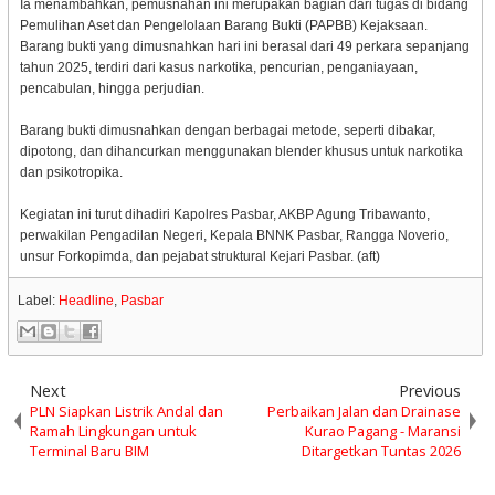
Ia menambahkan, pemusnahan ini merupakan bagian dari tugas di bidang
Pemulihan Aset dan Pengelolaan Barang Bukti (PAPBB) Kejaksaan.
Barang bukti yang dimusnahkan hari ini berasal dari 49 perkara sepanjang
tahun 2025, terdiri dari kasus narkotika, pencurian, penganiayaan,
pencabulan, hingga perjudian.
Barang bukti dimusnahkan dengan berbagai metode, seperti dibakar,
dipotong, dan dihancurkan menggunakan blender khusus untuk narkotika
dan psikotropika.
Kegiatan ini turut dihadiri Kapolres Pasbar, AKBP Agung Tribawanto,
perwakilan Pengadilan Negeri, Kepala BNNK Pasbar, Rangga Noverio,
unsur Forkopimda, dan pejabat struktural Kejari Pasbar. (aft)
Label:
Headline
,
Pasbar
Next
Previous
PLN Siapkan Listrik Andal dan
Perbaikan Jalan dan Drainase
Ramah Lingkungan untuk
Kurao Pagang - Maransi
Terminal Baru BIM
Ditargetkan Tuntas 2026