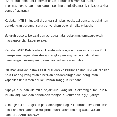
“Kami siap membantu penyampaian kepada masyarakat. Bahkan,
informasi sekecil apa pun sangat penting untuk disampaikan kepada kita
semua,” ucapnya.
Kegiatan KTB ini juga diisi dengan simulasi evakuasi bencana, pelatihan
pertolongan pertama, serta penyuluhan potensi risiko wilayah.
Seluruh peserta berasal dari berbagai latar belakang, termasuk tokoh
masyarakat dan kader relawan.
Kepala BPBD Kota Padang, Hendri Zulviton, mengatakan program KTB
merupakan bagian dari strategi jangka panjang pemerintah dalam
membangun sistem peringatan dini berbasis komunitas.
Dia menjelaskan bahwa saat ini sudah 27 kelurahan dari 104 kelurahan di
Kota Padang yang telah diberikan pendampingan dan penguatan
kapasitas untuk menjadi Kelurahan Tangguh Bencana.
“Upaya ini sudah kita mulai sejak 2021 yang lalu. Sekarang di tahun 2025
ini kita lanjutkan dan bertambah menjadi 5 kelurahan lagi,” ujarnya.
Ia menjelaskan, kegiatan pendampingan bagi 5 kelurahan tersebut akan
dilaksanakan dalam 10 kali pertemuan dalam rentang waktu 30 Juli
sampai 30 Agustus 2025.