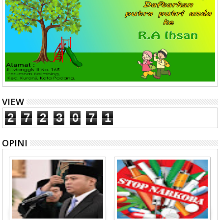
VIEW
2
7
2
3
0
7
1
OPINI