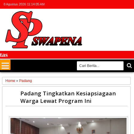
8 Agustus 2026
11:14:06 AM
F
Home
»
Padang
29
Padang Tingkatkan Kesiapsiagaan
Jul
Warga Lewat Program Ini
2025