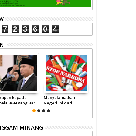
EW
7
2
3
6
0
4
NI
rapan kepada
Menyelamatkan
Pariwisata Sumbar
pala BGN yang Baru
Negeri Ini dari
Perlu Satu Visi
Narkoba
Pemerintah -
Masyarakat
NGGAM MINANG