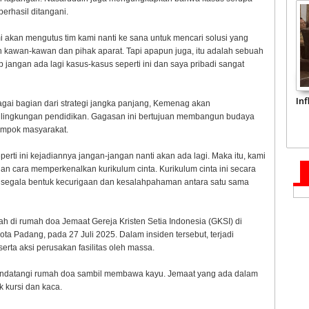
erhasil ditangani.
 akan mengutus tim kami nanti ke sana untuk mencari solusi yang
eh kawan-kawan dan pihak aparat. Tapi apapun juga, itu adalah sebuah
p jangan ada lagi kasus-kasus seperti ini dan saya pribadi sangat
In
gai bagian dari strategi jangka panjang, Kemenag akan
i lingkungan pendidikan. Gagasan ini bertujuan membangun budaya
lompok masyarakat.
erti ini kejadiannya jangan-jangan nanti akan ada lagi. Maka itu, kami
n cara memperkenalkan kurikulum cinta. Kurikulum cinta ini secara
 segala bentuk kecurigaan dan kesalahpahaman antara satu sama
di rumah doa Jemaat Gereja Kristen Setia Indonesia (GKSI) di
a Padang, pada 27 Juli 2025. Dalam insiden tersebut, terjadi
erta aksi perusakan fasilitas oleh massa.
ndatangi rumah doa sambil membawa kayu. Jemaat yang ada dalam
 kursi dan kaca.