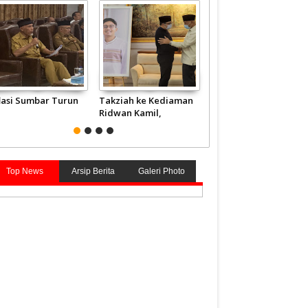
flasi Sumbar Turun
Takziah ke Kediaman
JCH Kloter Pertama
Ridwan Kamil,
Embarkasi Padang
Gubernur Mahyeldi
Terbang ke Tanah
Doakan Eril Syahid
Suci
Top News
Arsip Berita
Galeri Photo