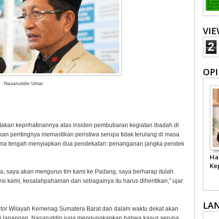
VI
2
OPI
Nasaruddin Umar
kan keprihatinannya atas insiden pembubaran kegiatan ibadah di
kan pentingnya memastikan peristiwa serupa tidak terulang di masa
ma tengah menyiapkan dua pendekatan: penanganan jangka pendek
Ha
Ke
a, saya akan mengurus tim kami ke Padang, saya berharap itulah
bsesi kami, kesalahpahaman dan sebagainya itu harus dihentikan," ujar
LA
ntor Wilayah Kemenag Sumatera Barat dan dalam waktu dekat akan
 di lapangan. Nasaruddin juga mengungkapkan bahwa kasus serupa