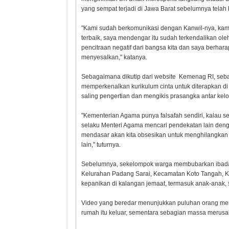
yang sempat terjadi di Jawa Barat sebelumnya telah b
"Kami sudah berkomunikasi dengan Kanwil-nya, kami
terbaik, saya mendengar itu sudah terkendalikan ol
pencitraan negatif dari bangsa kita dan saya berhara
menyesalkan," katanya.
Sebagaimana dikutip dari website Kemenag RI, seba
memperkenalkan kurikulum cinta untuk diterapkan d
saling pengertian dan mengikis prasangka antar ke
"Kementerian Agama punya falsafah sendiri, kalau sep
selaku Menteri Agama mencari pendekatan lain denga
mendasar akan kita obsesikan untuk menghilangkan
lain," tuturnya.
Sebelumnya, sekelompok warga membubarkan ibadah 
Kelurahan Padang Sarai, Kecamatan Koto Tangah, Kot
kepanikan di kalangan jemaat, termasuk anak-anak, s
Video yang beredar menunjukkan puluhan orang me
rumah itu keluar, sementara sebagian massa merusak