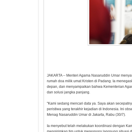
JAKARTA -- Menteri Agama Nasaruddin Umar menyata
rumah doa milik umat Kristen di Padang. Ia menegas
depan, dan menyampaikan bahwa Kementerian Aga
dan solusi jangka panjang.
"Kami sedang mencari data ya. Saya akan secepatny
peristiwa yang terakhir kejadian di Indonesia. Ini o
Menag Nasaruddin Umar di Jakarta, Rabu (30/7).
Ia menyebut telah melakukan koordinasi dengan Ka
mengirimkan tim untuk merespons langsung situasi