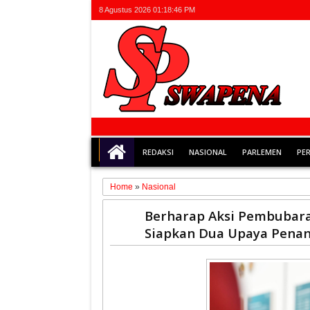
8 Agustus 2026
01:18:46 PM
REDAKSI
NASIONAL
PARLEMEN
PE
Home
»
Nasional
30
Berharap Aksi Pembubar
Jul
Siapkan Dua Upaya Pena
2025