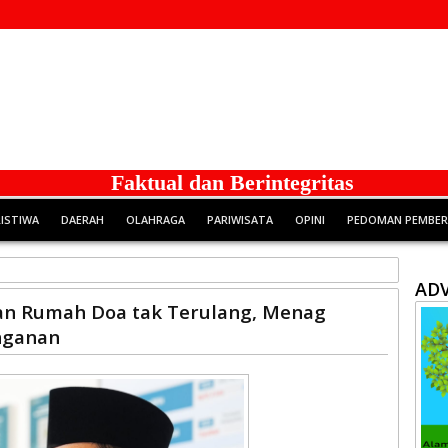
Faktual dan Berintegritas
RISTIWA
DAERAH
OLAHRAGA
PARIWISATA
OPINI
PEDOMAN PEMBERI
ADV
an Rumah Doa tak Terulang, Menag
nganan