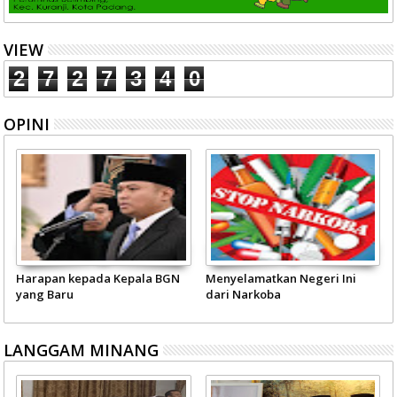
VIEW
2
7
2
7
3
4
0
OPINI
Harapan kepada Kepala BGN
Menyelamatkan Negeri Ini
yang Baru
dari Narkoba
LANGGAM MINANG