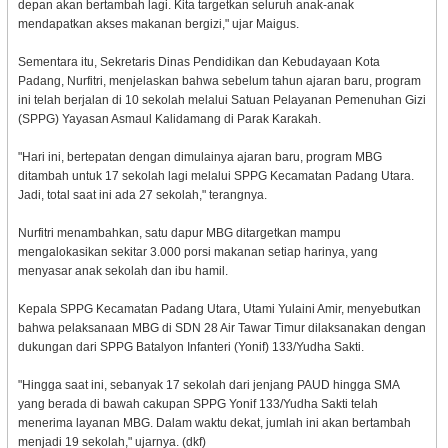
depan akan bertambah lagi. Kita targetkan seluruh anak-anak
mendapatkan akses makanan bergizi," ujar Maigus.
Sementara itu, Sekretaris Dinas Pendidikan dan Kebudayaan Kota
Padang, Nurfitri, menjelaskan bahwa sebelum tahun ajaran baru, program
ini telah berjalan di 10 sekolah melalui Satuan Pelayanan Pemenuhan Gizi
(SPPG) Yayasan Asmaul Kalidamang di Parak Karakah.
"Hari ini, bertepatan dengan dimulainya ajaran baru, program MBG
ditambah untuk 17 sekolah lagi melalui SPPG Kecamatan Padang Utara.
Jadi, total saat ini ada 27 sekolah," terangnya.
Nurfitri menambahkan, satu dapur MBG ditargetkan mampu
mengalokasikan sekitar 3.000 porsi makanan setiap harinya, yang
menyasar anak sekolah dan ibu hamil.
Kepala SPPG Kecamatan Padang Utara, Utami Yulaini Amir, menyebutkan
bahwa pelaksanaan MBG di SDN 28 Air Tawar Timur dilaksanakan dengan
dukungan dari SPPG Batalyon Infanteri (Yonif) 133/Yudha Sakti.
"Hingga saat ini, sebanyak 17 sekolah dari jenjang PAUD hingga SMA
yang berada di bawah cakupan SPPG Yonif 133/Yudha Sakti telah
menerima layanan MBG. Dalam waktu dekat, jumlah ini akan bertambah
menjadi 19 sekolah," ujarnya. (dkf)