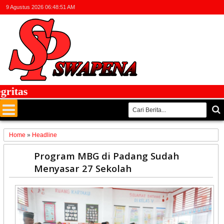
9 Agustus 2026
06:48:52 AM
tas
Home
»
Headline
14
Program MBG di Padang Sudah
Jul
Menyasar 27 Sekolah
2025